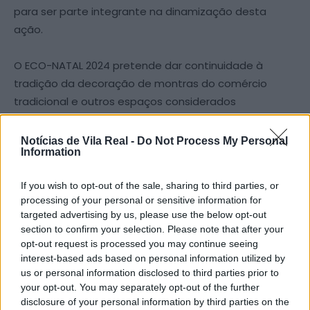
para ser parte integrante na dinamização desta
ação.
O ECO-NATAL 2024 pretende dar continuidade à
tradição da decoração de montras do comércio
tradicional e outros espaços considerados
emblemáticos, bem como as rotundas do concelho
de Vila Real, com elementos alusivos ao Natal, com
Notícias de Vila Real -
Do Not Process My Personal
Information
recurso à utilização de materiais reciclados,
respeitando a política dos 3 R’s (reduzir, reciclar e
If you wish to opt-out of the sale, sharing to third parties, or
reutilizar).
processing of your personal or sensitive information for
targeted advertising by us, please use the below opt-out
Para realizar esta atividade o município contou com a
section to confirm your selection. Please note that after your
opt-out request is processed you may continue seeing
colaboração de 23 estabelecimentos de educação e
interest-based ads based on personal information utilized by
ensino e de 21 comerciantes, que cederam as suas
us or personal information disclosed to third parties prior to
montras para exposição dos trabalhos realizados por
your opt-out. You may separately opt-out of the further
crianças do ensino Pré-escolar (JI) e alunos do ensino
disclosure of your personal information by third parties on the