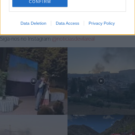
CONFIRM
profissionais que garantem a
nossa segurança
Data Deletion
Data Access
Privacy Policy
Siga-nos no Instagram
@noticiasdevilareal