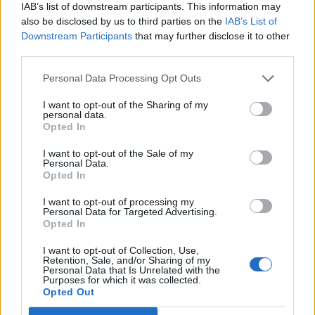
básico (EB1) e secundário. Foram também decoradas
IAB’s list of downstream participants. This information may
also be disclosed by us to third parties on the
IAB’s List of
10 rotundas do concelho com trabalhos realizados por
Downstream Participants
that may further disclose it to other
igual número de estabelecimentos.
third parties.
Personal Data Processing Opt Outs
O vice-presidente e vereador do pelouro da
Educação e Ensino, Alexandre Favaios, salientou a
I want to opt-out of the Sharing of my
personal data.
importância desta iniciativa, cujo objetivo pretende,
Opted In
não só, valorizar o intercâmbio entre as escolas e os
comerciantes, como também passa por despertar a
I want to opt-out of the Sale of my
Personal Data.
consciência ambiental nas crianças e jovens,
Opted In
enquanto estimula a criatividade e a imaginação,
I want to opt-out of processing my
deixando um convite a toda a comunidade para que
Personal Data for Targeted Advertising.
Opted In
visite os magníficos trabalhos expostos nas montras
e rotundas.
I want to opt-out of Collection, Use,
Retention, Sale, and/or Sharing of my
Personal Data that Is Unrelated with the
Purposes for which it was collected.
Artigo anterior
Próximo artigo
Opted Out
Natal: renascer da esperança
Enquanto celebramos o Natal, há