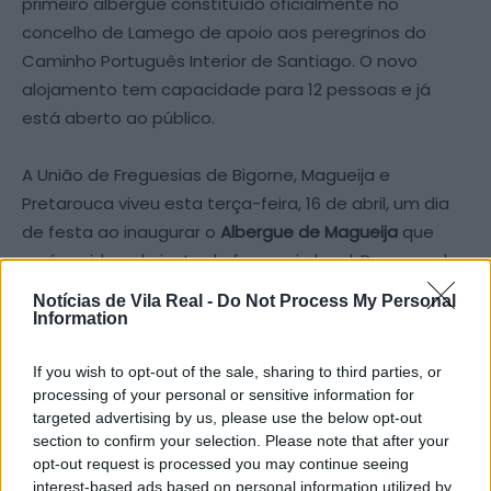
primeiro albergue constituído oficialmente no
concelho de Lamego de apoio aos peregrinos do
Caminho Português Interior de Santiago. O novo
alojamento tem capacidade para 12 pessoas e já
está aberto ao público.
A União de Freguesias de Bigorne, Magueija e
Pretarouca viveu esta terça-feira, 16 de abril, um dia
de festa ao inaugurar o
Albergue de Magueija
que
será gerido pela junta de freguesia local. Dezenas de
pessoas acompanharam o Presidente da Câmara
Notícias de Vila Real -
Do Not Process My Personal
Municipal de Lamego e a Presidente da Federação
Information
Portuguesa dos Caminhos de Santiago, Ana Rita Dias,
neste ato público.
If you wish to opt-out of the sale, sharing to third parties, or
processing of your personal or sensitive information for
targeted advertising by us, please use the below opt-out
“
Os Caminhos de Santiago dinamizam os territórios
section to confirm your selection. Please note that after your
que atravessam e contribuem para a diversificação
opt-out request is processed you may continue seeing
da oferta turística local
ao longo do ano. Possuímos
interest-based ads based on personal information utilized by