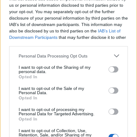
us or personal information disclosed to third parties prior to
muitas riquezas que têm de continuar a ser
your opt-out. You may separately opt-out of the further
exploradas, como a hospitalidade e a bondade das
disclosure of your personal information by third parties on the
nossas gentes. Magueija tem uma dinâmica muito
IAB’s list of downstream participants. This information may
própria ligadas às tradições e uma paisagem idílica
also be disclosed by us to third parties on the
IAB’s List of
Downstream Participants
that may further disclose it to other
que deslumbra quem passa por estas terras. É
third parties.
vontade da autarquia promover a abertura de novos
albergues noutros pontos do concelho”, destaca
Personal Data Processing Opt Outs
Francisco Lopes.
I want to opt-out of the Sharing of my
personal data.
Opted In
Localizado junto à EN2, o novo albergue de apoio aos
peregrinos dos Caminhos de Santiago possui um
I want to opt-out of the Sale of my
Personal Data.
dormitório, uma cozinha, uma zona reservada a sala
Opted In
de convívio e sanitários completos. Tem ainda um
I want to opt-out of processing my
logradouro muito aprazível para descanso dos
Personal Data for Targeted Advertising.
peregrinos. A criação do novo equipamento
Opted In
enquadra-se na candidatura “Valorização do
I want to opt-out of Collection, Use,
Caminho Português Interior de Santiago”,
Retention, Sale, and/or Sharing of my