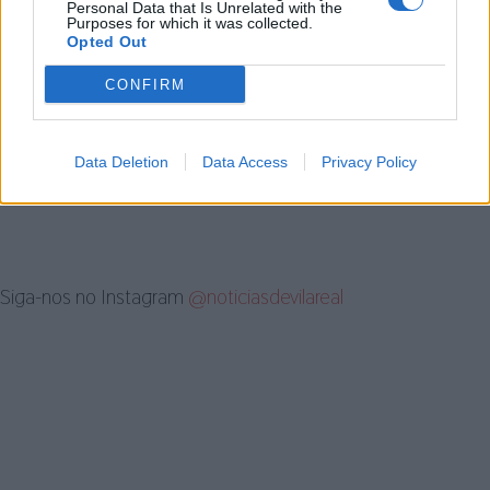
Personal Data that Is Unrelated with the
apresentada pelos oito municípios que compõem
Purposes for which it was collected.
Opted Out
este Caminho ao Turismo de Portugal.
CONFIRM
Artigo anterior
Próximo artigo
50 anos da Revolução dos Cravos
Câmara de Lamego beneficia
Data Deletion
Data Access
Privacy Policy
comemorados com exposições,
relvado do Estádio dos Remédios
concertos e teatro
Siga-nos no Instagram
@noticiasdevilareal