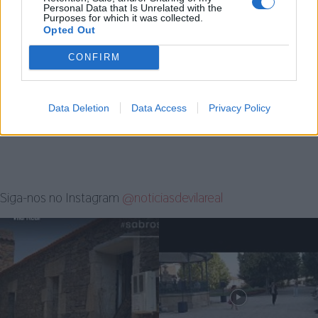
Personal Data that Is Unrelated with the
natureza, faz todo o sentido permitir a fruição plena
Purposes for which it was collected.
Opted Out
daquele espaço.
CONFIRM
Artigo anterior
Próximo artigo
Regia Douro Park:
Vila Real assinalou Dia Mundial
Data Deletion
Data Access
Privacy Policy
Empreendedorismo e Gestão para
da Diabetes
um futuro mais sustentável
Siga-nos no Instagram
@noticiasdevilareal