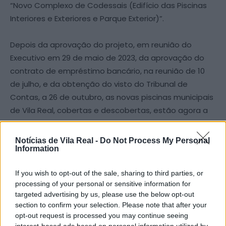
“Novo Complexo de Codessais (Edifício das Piscinas
Interiores e Exteriores e Parque Exterior)”.
Depois da aprovação do projeto, em reunião do
Executivo em 29 de maio de 2023, da aprovação do
contrato de empréstimo bancário, na reunião de 10
de julho, e da obtenção do visto do Tribunal de
Contas, a 26 de outubro, as novas piscinas municipais
de Vila Real, cobertas e descobertas, estão agora a
um passo de serem realidade com a aprovação da
abertura do Concurso Internacional. O prazo global de
Notícias de Vila Real -
Do Not Process My Personal
Information
execução da obra, contado a partir da data de
consignação, será de até 30 (trinta) meses.
If you wish to opt-out of the sale, sharing to third parties, or
processing of your personal or sensitive information for
O novo Complexo de Piscinas de Codessais, para
targeted advertising by us, please use the below opt-out
além das atividades de recreio e lazer
section to confirm your selection. Please note that after your
proporcionadas pelas piscinas ao ar livre e pelos seus
opt-out request is processed you may continue seeing
interest-based ads based on personal information utilized by