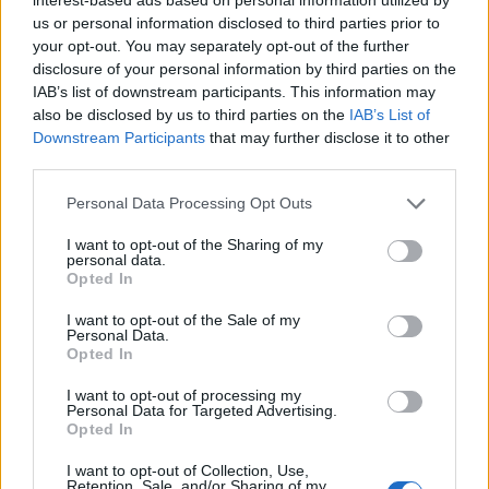
espaços envolventes, possibilitará uma utilização
us or personal information disclosed to third parties prior to
diversificada ao nível das atividades aquáticas de
your opt-out. You may separately opt-out of the further
formação, de manutenção e de competição com a
disclosure of your personal information by third parties on the
construção da nova Piscina Coberta. O projeto
IAB’s list of downstream participants. This information may
also be disclosed by us to third parties on the
IAB’s List of
contempla a execução do Parque Exterior (nascente
Downstream Participants
that may further disclose it to other
e poente) e a beneficiação do Campo Desportivo e
third parties.
da Rua de Acesso ao Complexo, inclui também um
elevador, que ligará a zona baixa de codessais à rua
Personal Data Processing Opt Outs
Dr. Manuel Cardona (junto ao parque de campismo),
I want to opt-out of the Sharing of my
entretanto já adjudicado.
personal data.
Opted In
Trata-se da concretização de um projeto ambicioso
I want to opt-out of the Sale of my
Personal Data.
e há muito esperado, dada a antiguidade das
Opted In
infraestruturas existentes, que assenta numa
I want to opt-out of processing my
estratégia alargada de requalificação. Sendo o
Personal Data for Targeted Advertising.
Parque Corgo um recanto da cidade muito procurado
Opted In
pelos vila-realenses, não só para a prática desportiva
I want to opt-out of Collection, Use,
mas também pela contemplação e contacto com a
Retention, Sale, and/or Sharing of my