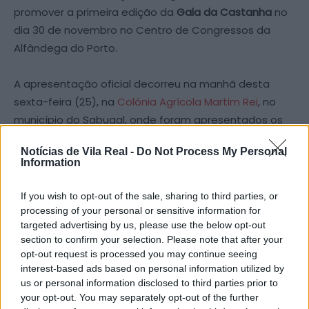
promover a primeira edição da
Gala da Castanha
no
dia 30 de novembro no Centro de Congressos da
Alfândega do Porto.
A apresentação oficial decorreu na manhã desta
sexta-feira (25), na
Colónia Agrícola Martim Rei
, no
município do Sabugal, onde foram apresentados os
detalhes da Gala, num momento de partilha e
Notícias de Vila Real -
Do Not Process My Personal
valorização da
Castanha Portuguesa
, que contará
Information
com o apoio de parceiros locais e nacionais.
If you wish to opt-out of the sale, sharing to third parties, or
A gala pretende reunir produtores, empresários,
processing of your personal or sensitive information for
targeted advertising by us, please use the below opt-out
artesãos, gastrónomos, investigadores e demais
section to confirm your selection. Please note that after your
interessados nesta cultura. O evento será “um ponto
opt-out request is processed you may continue seeing
de encontro entre o
passado e o futuro
“, informou a
interest-based ads based on personal information utilized by
REFCAST.
us or personal information disclosed to third parties prior to
your opt-out. You may separately opt-out of the further