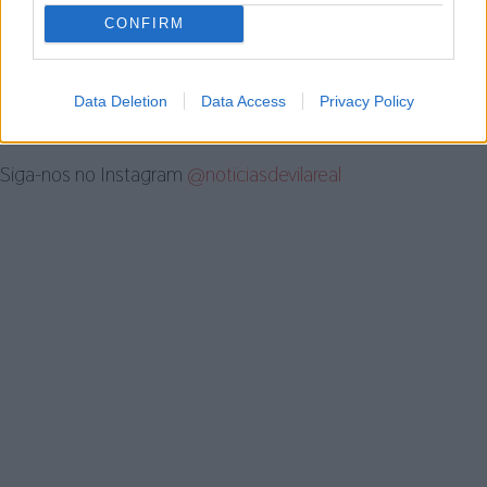
Artigo anterior
Próximo artigo
CONFIRM
Em Vila Real há uma associação
Livro “Que Pirâmide Humana?”
que trata a cultura por tu
será apresentado na UTAD
Data Deletion
Data Access
Privacy Policy
Siga-nos no Instagram
@noticiasdevilareal