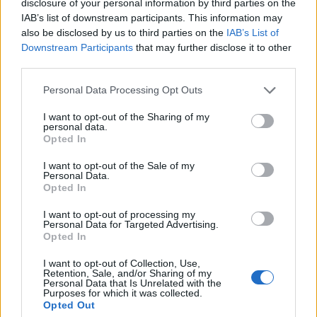
disclosure of your personal information by third parties on the
As candidaturas aos prémios da
Gala da Castanha
IAB’s list of downstream participants. This information may
2024
já estão abertas, devendo ser submetidas,
also be disclosed by us to third parties on the
IAB’s List of
através de um
formulário
, até ao dia
06 de novembro
.
Downstream Participants
that may further disclose it to other
Os vencedores serão revelados na primeira edição da
third parties.
Gala da Castanha
, o momento alto de celebração da
Personal Data Processing Opt Outs
fileira da castanha.
I want to opt-out of the Sharing of my
personal data.
Durante o evento serão ainda reconhecidos os
Opted In
projetos que estão a transformar a
Castanha
I want to opt-out of the Sale of my
Portuguesa
nos domínios da comunicação, cultura,
Personal Data.
Opted In
inovação agroalimentar, gastronomia e governança.
I want to opt-out of processing my
Personal Data for Targeted Advertising.
A organização disponibiliza mais informações sobre o
Opted In
regulamento e as diferentes categorias a concurso
I want to opt-out of Collection, Use,
em:
https://castanhaportuguesa.pt/candidaturas-a-
Retention, Sale, and/or Sharing of my
premios/
.
Personal Data that Is Unrelated with the
Purposes for which it was collected.
Opted Out