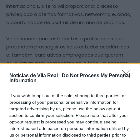
internacionais, a feira vai proporcionar o acesso
privilegiado a ofertas formativas, networking e, ainda,
a oportunidade de usufruir de um ano de propinas.
Vocacionada para estudantes e profissionais que
pretendem prosseguir os seus estudos académicos
e, também, para ativos empregados que querem
atualizar as suas competências, a feira vai decorrer
entre as 14h30 e as 18h30, no átrio da Aula Magna. Os
Notícias de Vila Real -
Do Not Process My Personal
participantes vão poder explorar os percursos
Information
formativos, recolher informações sobre bolsas e
financiamento, obter apoio em processos de
If you wish to opt-out of the sale, sharing to third parties, or
processing of your personal or sensitive information for
candidatura e esclarecer as suas dúvidas junto dos
targeted advertising by us, please use the below opt-out
representantes das instituições de Ensino Superior.
section to confirm your selection. Please note that after your
opt-out request is processed you may continue seeing
Com entrada gratuita, a “Unlimited Future”
interest-based ads based on personal information utilized by
us or personal information disclosed to third parties prior to
proporcionará orientação especializada para a