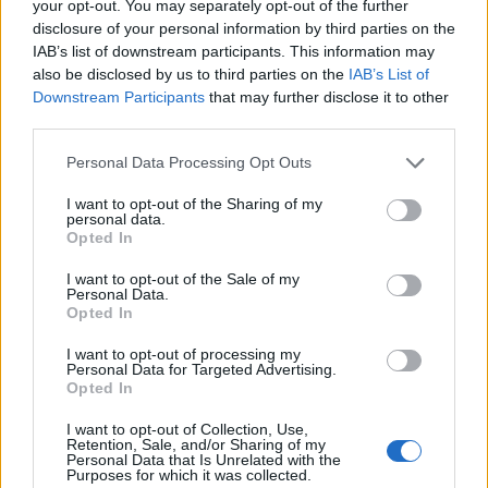
your opt-out. You may separately opt-out of the further
criação de currículos e perfis na rede social LinkedIn e
disclosure of your personal information by third parties on the
outras ferramentas indispensáveis para o ingresso no
IAB’s list of downstream participants. This information may
mercado de trabalho, bem como a possibilidade de
also be disclosed by us to third parties on the
IAB’s List of
Downstream Participants
that may further disclose it to other
beneficiar de um ano de propinas de mestrado ou de
third parties.
pós-graduação (mediante um pré-registo).
Personal Data Processing Opt Outs
A celebrar o seu 10.º aniversário, a “Unlimited Future” –
I want to opt-out of the Sharing of my
a maior Feira de Mestrados e Pós-graduações vai
personal data.
Opted In
percorrer o País, passando ainda por Porto (11 de
fevereiro), Aveiro (13 de fevereiro), Coimbra (20 de
I want to opt-out of the Sale of my
Personal Data.
fevereiro), Lisboa (27 de fevereiro), Braga (6 de
Opted In
março), Faro (13 de março), Setúbal (18 de março),
Leiria (20 de março) e Coimbra (29 de abril). A UTAD
I want to opt-out of processing my
Personal Data for Targeted Advertising.
marcará presença nas edições de Aveiro, Braga e
Opted In
Porto para dar a conhecer a sua oferta formativa de
I want to opt-out of Collection, Use,
2.º ciclo.
Retention, Sale, and/or Sharing of my
Personal Data that Is Unrelated with the
Purposes for which it was collected.