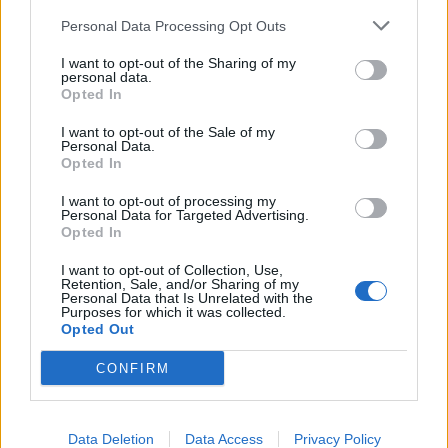
de mestrado com classificação de licenciatura mais
elevada.
Personal Data Processing Opt Outs
I want to opt-out of the Sharing of my
Os cursos de licenciatura abrangidos são: Agronomia
personal data.
Opted In
(novo) / Engenharia Agronómica, Ciência Animal
(novo) / Engenharia Zootécnica, Ciências e
I want to opt-out of the Sale of my
Personal Data.
Tecnologias Florestais (novo) / Engenharia e
Opted In
Biotecnologia Florestal e Enologia.
I want to opt-out of processing my
Personal Data for Targeted Advertising.
Opted In
Já no mestrado, os cursos elegíveis são: Engenharia
Agronómica, Engenharia Florestal, Engenharia
I want to opt-out of Collection, Use,
Retention, Sale, and/or Sharing of my
Zootécnica, Enologia e Viticultura, Gestão e Maneio de
Personal Data that Is Unrelated with the
Animais Selvagens em Cativeiro, Sistemas de
Purposes for which it was collected.
Opted Out
Informação Geográfica em Ciências Agronómicas e
Florestais.
CONFIRM
Os resultados provisórios para os novos ingressados
Data Deletion
Data Access
Privacy Policy
(CNA e Via Profissional) são divulgados a 20 de