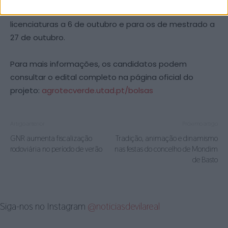
outubro, para os estudantes de 2.º e 3.º anos das
licenciaturas a 6 de outubro e para os de mestrado a
27 de outubro.
Para mais informações, os candidatos podem
consultar o edital completo na página oficial do
projeto:
agrotecverde.utad.pt/bolsas
Artigo anterior
Próximo artigo
GNR aumenta fiscalização
Tradição, animação e dinamismo
rodoviária no período de verão
nas festas do concelho de Mondim
de Basto
Siga-nos no Instagram
@noticiasdevilareal