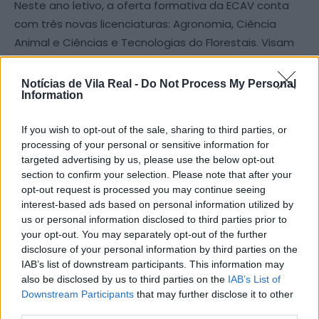
Neste ano letivo, a oferta formativa da ECAV conta
com três novas licenciaturas: Agronomia, Ciência
Animal e Ciências e Tecnologias do Florestais. Visam
responder à procura por formação especializada nas
áreas das ciências agrárias, reforçando o
Notícias de Vila Real -
Do Not Process My Personal
Information
compromisso da universidade com a
sustentabilidade, a inovação tecnológica e a
If you wish to opt-out of the sale, sharing to third parties, or
valorização dos recursos naturais.
processing of your personal or sensitive information for
targeted advertising by us, please use the below opt-out
Nas bolsas Agro@TecVerde serão contemplados os
section to confirm your selection. Please note that after your
estudantes com melhor classificação ingressados por
opt-out request is processed you may continue seeing
interest-based ads based on personal information utilized by
Concurso Nacional de Acesso e por Concurso
us or personal information disclosed to third parties prior to
Específico para titulares dos cursos de dupla
your opt-out. You may separately opt-out of the further
certificação (via profissionalizante). Serão ainda
disclosure of your personal information by third parties on the
contemplados os estudantes do 2.º e 3.º anos dos
IAB’s list of downstream participants. This information may
also be disclosed by us to third parties on the
IAB’s List of
cursos de licenciatura com classificação mais
Downstream Participants
that may further disclose it to other
elevada e os estudantes que ingressaram nos cursos
third parties.