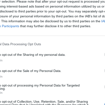
r selection. Please note that after your opt-out request is processed y
eing interest-based ads based on personal information utilized by us or
disclosed to third parties prior to your opt-out. You may separately opt-
losure of your personal information by third parties on the IAB’s list of
RÇA APOIO À SAÚDE M
. This information may also be disclosed by us to third parties on the
IA
Participants
that may further disclose it to other third parties.
ELÉTRICA
l Data Processing Opt Outs
o opt-out of the Sharing of my personal data.
In
o opt-out of the Sale of my Personal Data.
tes e Alto Douro (ULSTMAD) recebeu uma nova viatura elét
In
o e Douro Norte, reforçando a resposta de proximidade na 
to opt-out of processing my Personal Data for Targeted
ing.
s, resulta da segunda fase do Programa de Financiamento p
In
ndidatura do Serviço de Psiquiatria da ULSTMAD alcançado 
o opt-out of Collection, Use, Retention, Sale, and/or Sharing
ersonal Data that Is Unrelated with the Purposes for which it