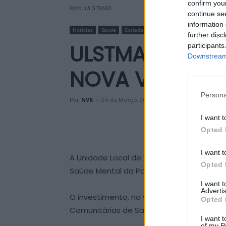
confirm you
Foto: ULSTMAD
continue se
information 
Notícias
Saúde
Sociedade
Vila Real
further disc
ULSTMAD REFO
participants
Downstream 
NOVA VIATURA 
Persona
Por
NVR
-
24 de Março, 2026
I want t
Opted 
I want t
A Unidade Local de Saúde de Trás-os-Mon
Opted 
Saúde Mental da População Adulta – Marã
I want 
Advertis
O investimento, no valor de 30 mil euro
Opted 
Comunitárias de Saúde Mental, tendo a ca
I want t
of my P