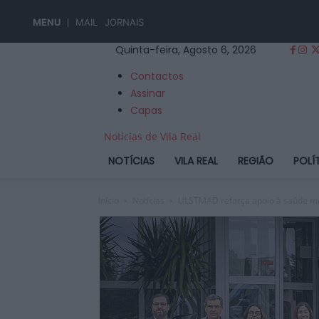
MENU
MAIL
JORNAIS
Quinta-feira, Agosto 6, 2026
Contactos
Assinar
Capas
Notícias de Vila Real
NOTÍCIAS
VILA REAL
REGIÃO
POLÍ
Início
Notícias
ULSTMAD reforça apoio à saúde men