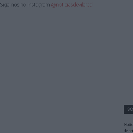
Siga-nos no Instagram
@noticiasdevilareal
SO
Notíc
de se