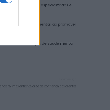
sibilidade a cuidados especializados e
sustentabilidade ambiental, ao promover
contínua dos serviços de saúde mental
Próximo artigo
nceira, mas enfrenta crise de confiança dos clientes