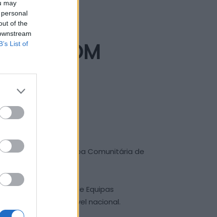
ou may
 personal
out of the
 downstream
ENTAL COM
B’s List of
rica destinada à Equipa Comunitária de
região.
ara a Implementação de Equipas
o segundo lugar a nível nacional.