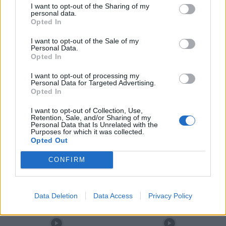
I want to opt-out of the Sharing of my
personal data.
Opted In
TAGS
Jornadas de Psicotraumatologia
LOCAL
saúde
I want to opt-out of the Sale of my
ULSTMAD
Vila Real
Personal Data.
Opted In
Artigo anterior
Próximo artigo
I want to opt-out of processing my
Personal Data for Targeted Advertising.
Fundação Santander lança
Jovem de Murça vence concurso
Opted In
projeto para pensar futuro da
internacional de música em
Educação em Portugal até 2050
Espanha
I want to opt-out of Collection, Use,
Retention, Sale, and/or Sharing of my
Personal Data that Is Unrelated with the
Purposes for which it was collected.
Opted Out
Siga-nos no Instagram
@noticiasdevilareal
CONFIRM
Data Deletion
Data Access
Privacy Policy