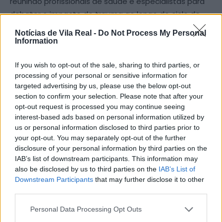
reunindo profissionais de saúde e especialistas para
debater o impacto do trauma ao longo do ciclo de
vida.
Notícias de Vila Real -
Do Not Process My Personal
Information
A iniciativa abordou diferentes fases, desde o período
perinatal até ao envelhecimento, destacando a
If you wish to opt-out of the sale, sharing to third parties, or
processing of your personal or sensitive information for
importância da intervenção precoce e a presença
targeted advertising by us, please use the below opt-out
transversal do trauma em várias áreas da saúde
section to confirm your selection. Please note that after your
mental.
opt-out request is processed you may continue seeing
interest-based ads based on personal information utilized by
us or personal information disclosed to third parties prior to
Foram ainda analisados contextos como violência na
your opt-out. You may separately opt-out of the further
intimidade, bullying, cuidados paliativos e luto
disclosure of your personal information by third parties on the
traumático, evidenciando a complexidade e
IAB’s list of downstream participants. This information may
abrangência desta realidade.
also be disclosed by us to third parties on the
IAB’s List of
Downstream Participants
that may further disclose it to other
third parties.
As jornadas terminaram com a síntese dos principais
contributos e a apresentação do tema para a
Personal Data Processing Opt Outs
próxima edição.