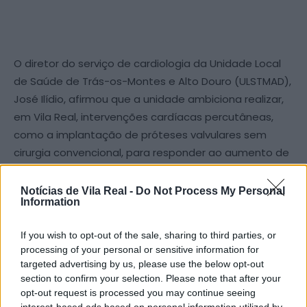
O diretor do serviço de cardiologia da Unidade Local
de Saúde de Trás-os-Montes e Alto Douro (ULSTMAD),
José Ilídio, afirmou que a unidade ambiciona realizar,
em Vila Real, intervenções cardíacas percutâneas,
como a implantação de próteses valvulares sem
cirurgia convencional, para responder ao aumento de
doentes com estas patologias. Esta intenção foi
expressa no contexto de uma carta subscrita por
Notícias de Vila Real -
Do Not Process My Personal
Information
quatro serviços de cardiologia do Norte dirigida à
tutela, alertando para as listas de espera de doentes
If you wish to opt-out of the sale, sharing to third parties, or
que necessitam de cirurgia ou intervenção valvular.
processing of your personal or sensitive information for
targeted advertising by us, please use the below opt-out
José Ilídio garantiu que a criação de capacidade para
section to confirm your selection. Please note that after your
opt-out request is processed you may continue seeing
este tipo de procedimentos “não é um esvaziamento