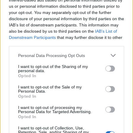
interest-based ads based on personal information utilized by
de serviços” nos centros de referência existentes,
us or personal information disclosed to third parties prior to
nomeadamente nos hospitais de Vila Nova de
your opt-out. You may separately opt-out of the further
Gaia/Espinho e São João, no Porto, que continuam a
disclosure of your personal information by third parties on the
IAB’s list of downstream participants. This information may
ser fundamentais na resposta a casos complexos.
also be disclosed by us to third parties on the
IAB’s List of
Downstream Participants
that may further disclose it to other
O responsável explicou que o número de doentes
third parties.
candidatos a estas intervenções tem vindo a crescer,
Personal Data Processing Opt Outs
em grande parte devido ao envelhecimento da
população, e que a resposta atual, embora eficaz,
I want to opt-out of the Sharing of my
personal data.
enfrenta limitações face à procura crescente.
Opted In
A proposta da ULS de Trás-os-Montes surge num
I want to opt-out of the Sale of my
Personal Data.
debate mais amplo sobre a capacidade da rede
Opted In
hospitalar do Norte de Portugal em responder às
I want to opt-out of processing my
necessidades em cardiologia intervencionista, sem
Personal Data for Targeted Advertising.
Opted In
comprometer a atividade dos centros de referência
já existentes.
I want to opt-out of Collection, Use,
Retention, Sale, and/or Sharing of my