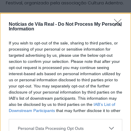
Festival, organizado pela associação Cultura Adentro.
Dividido entre o Pequeno Auditório e o Café-
Notícias de Vila Real -
Do Not Process My Personal
Concerto, o festival promove sessões musicais entre
Information
artistas regionais no norte do país. Cada sessão é
constituída por dois artistas em palco, de projetos
If you wish to opt-out of the sale, sharing to third parties, or
diferentes, e que não tenham por hábito atuar juntos
processing of your personal or sensitive information for
e tem início marcado para as 21h30.
targeted advertising by us, please use the below opt-out
section to confirm your selection. Please note that after your
opt-out request is processed you may continue seeing
O cartaz conta com três sessões de música ao vivo,
interest-based ads based on personal information utilized by
um concerto de Pi com Lolli Wren, um segundo
us or personal information disclosed to third parties prior to
concerto de Tiago Chaves com IBSXJAUR, ambos no
your opt-out. You may separately opt-out of the further
disclosure of your personal information by third parties on the
Pequeno Auditório, e por fim um dj set entre Bruno
IAB’s list of downstream participants. This information may
Mazeda (dj) e Leonardo Afonso (saxofone) no palco
also be disclosed by us to third parties on the
IAB’s List of
do Café-Concerto.
Downstream Participants
that may further disclose it to other
third parties.
Este evento conta com a coprodução do Teatro e do
Personal Data Processing Opt Outs