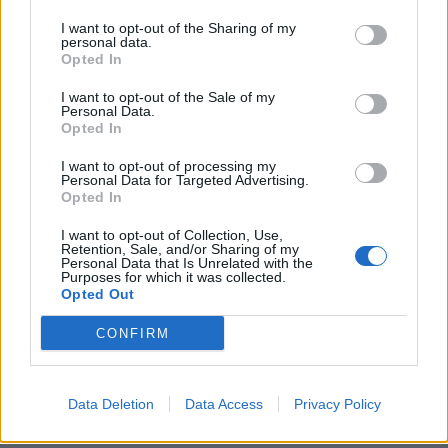
Município de Vila Real, o apoio do IPDJ e parceiros de
divulgação o
Notícias de Vila Real
e a Universidade FM.
I want to opt-out of the Sharing of my
personal data.
Opted In
TAGS
Carlos Pereira Cardoso
Cultura Adentro
LOCAL
I want to opt-out of the Sale of my
Personal Data.
Sons a Norte Festival
Teatro de Vila Real
Vila Real
Opted In
I want to opt-out of processing my
Artigo anterior
Próximo artigo
Personal Data for Targeted Advertising.
Opted In
UTAD lidera projeto europeu para
Peso da Régua: PJ detém suspeito
reduzir em 20% o desperdício
de homicídio tentado
I want to opt-out of Collection, Use,
alimentar
Retention, Sale, and/or Sharing of my
Personal Data that Is Unrelated with the
Purposes for which it was collected.
Opted Out
Siga-nos no Instagram
@noticiasdevilareal
CONFIRM
Data Deletion
Data Access
Privacy Policy