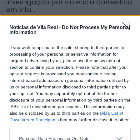
investigação por violência doméstica
em Vila...
5 de Agosto, 2026
Notícias de Vila Real -
Do Not Process My Personal
Information
If you wish to opt-out of the sale, sharing to third parties, or
processing of your personal or sensitive information for
targeted advertising by us, please use the below opt-out
Zona de Lazer de São João de
section to confirm your selection. Please note that after your
Lobrigos interdita para obras...
opt-out request is processed you may continue seeing
5 de Agosto, 2026
interest-based ads based on personal information utilized by
us or personal information disclosed to third parties prior to
your opt-out. You may separately opt-out of the further
disclosure of your personal information by third parties on the
IAB’s list of downstream participants. This information may
also be disclosed by us to third parties on the
IAB’s List of
Downstream Participants
that may further disclose it to other
IVDP entrega ao Governo plano para
third parties.
valorizar o Douro e aumentar...
Personal Data Processing Opt Outs