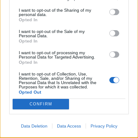
5 de Agosto, 2026
I want to opt-out of the Sharing of my
personal data.
Opted In
I want to opt-out of the Sale of my
Personal Data.
Opted In
UGT de Vila Real entrega material
I want to opt-out of processing my
desportivo à Associação de
Personal Data for Targeted Advertising.
Basquetebol
Opted In
4 de Agosto, 2026
I want to opt-out of Collection, Use,
Retention, Sale, and/or Sharing of my
Personal Data that Is Unrelated with the
Purposes for which it was collected.
Opted Out
CONFIRM
Siga-nos no Instagram
@noticiasdevilareal
Data Deletion
Data Access
Privacy Policy