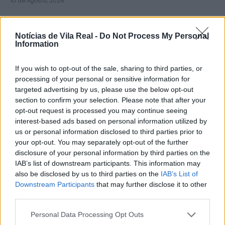
10 de Agosto, 2026
Notícias de Vila Real -
Do Not Process My Personal
Information
If you wish to opt-out of the sale, sharing to third parties, or
Mercadona abre primeira loja no
processing of your personal or sensitive information for
distrito de Vila Real a 10...
targeted advertising by us, please use the below opt-out
section to confirm your selection. Please note that after your
10 de Agosto, 2026
opt-out request is processed you may continue seeing
interest-based ads based on personal information utilized by
us or personal information disclosed to third parties prior to
your opt-out. You may separately opt-out of the further
disclosure of your personal information by third parties on the
IAB’s list of downstream participants. This information may
Sabrosa conclui primeiras 17
also be disclosed by us to third parties on the
IAB’s List of
habitações da Estratégia Local de
Downstream Participants
that may further disclose it to other
third parties.
Habitação
9 de Agosto, 2026
Personal Data Processing Opt Outs