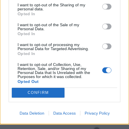
I want to opt-out of the Sharing of my
personal data.
Opted In
I want to opt-out of the Sale of my
Personal Data.
CCDR NORTE destaca plano para
Opted In
reforçar competitividade e
I want to opt-out of processing my
sustentabilidade da Região...
Personal Data for Targeted Advertising.
Opted In
8 de Agosto, 2026
I want to opt-out of Collection, Use,
Retention, Sale, and/or Sharing of my
Personal Data that Is Unrelated with the
Purposes for which it was collected.
Opted Out
Siga-nos no Instagram
@noticiasdevilareal
CONFIRM
Data Deletion
Data Access
Privacy Policy