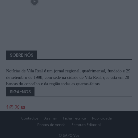
SOBRE NÓS
Notícias de Vila Real é um jornal regional, quadrimensal, fundado e 29
de setembro de 1998, com sede na cidade de Vila Real, que está em 20
bancas do concelho e da região todas as quartas-feiras.
SIGA-NOS
Contactos
Assinar
Ficha Técnica
Publicidade
Pontos de venda
Estatuto Editorial
© SAPO Voz