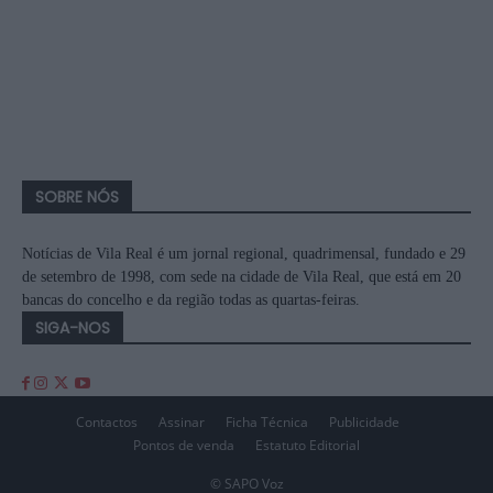
SOBRE NÓS
Notícias de Vila Real é um jornal regional, quadrimensal, fundado e 29
de setembro de 1998, com sede na cidade de Vila Real, que está em 20
bancas do concelho e da região todas as quartas-feiras.
SIGA-NOS
Contactos
Assinar
Ficha Técnica
Publicidade
Pontos de venda
Estatuto Editorial
© SAPO Voz