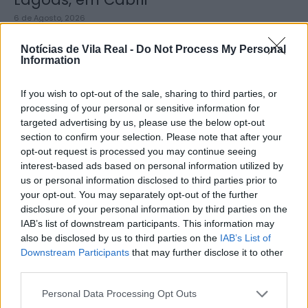
6 de Agosto, 2026
Notícias de Vila Real -
Do Not Process My Personal
Information
If you wish to opt-out of the sale, sharing to third parties, or
processing of your personal or sensitive information for
Município de Lamego instala nova
targeted advertising by us, please use the below opt-out
cabine de apoio para taxistas
section to confirm your selection. Please note that after your
opt-out request is processed you may continue seeing
6 de Agosto, 2026
interest-based ads based on personal information utilized by
us or personal information disclosed to third parties prior to
your opt-out. You may separately opt-out of the further
disclosure of your personal information by third parties on the
IAB’s list of downstream participants. This information may
also be disclosed by us to third parties on the
IAB’s List of
Viticultores concentram-se na Régua
Downstream Participants
that may further disclose it to other
third parties.
para exigir medidas urgentes para o
Douro
Personal Data Processing Opt Outs
6 de Agosto, 2026