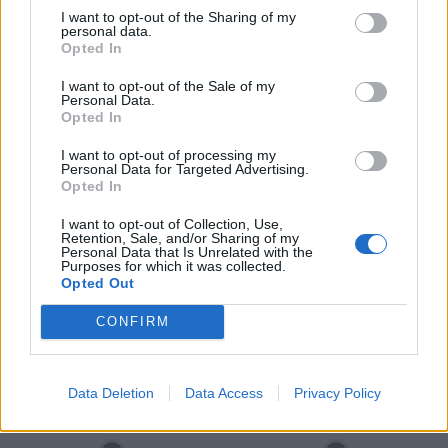
I want to opt-out of the Sharing of my
personal data.
Opted In
I want to opt-out of the Sale of my
Personal Data.
Opted In
Compositor de Vila Real leva nova
I want to opt-out of processing my
obra ao Konzerthaus de Berlim...
Personal Data for Targeted Advertising.
Opted In
6 de Agosto, 2026
I want to opt-out of Collection, Use,
Retention, Sale, and/or Sharing of my
Personal Data that Is Unrelated with the
Purposes for which it was collected.
Opted Out
Siga-nos no Instagram
@noticiasdevilareal
CONFIRM
Data Deletion
Data Access
Privacy Policy