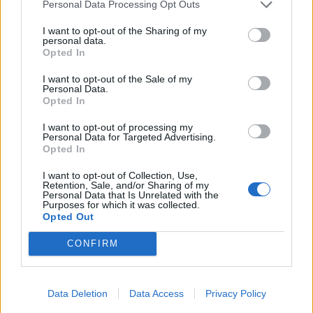
valorizar a uva e aumentar
Personal Data Processing Opt Outs
rendimento dos...
I want to opt-out of the Sharing of my
7 de Agosto, 2026
personal data.
Opted In
I want to opt-out of the Sale of my
Personal Data.
Opted In
I want to opt-out of processing my
Incêndio em habitação junto à Ponte
Personal Data for Targeted Advertising.
Opted In
Metálica deixa uma desalojada em...
I want to opt-out of Collection, Use,
7 de Agosto, 2026
Retention, Sale, and/or Sharing of my
Personal Data that Is Unrelated with the
Purposes for which it was collected.
Opted Out
CONFIRM
Siga-nos no Instagram
@noticiasdevilareal
Data Deletion
Data Access
Privacy Policy