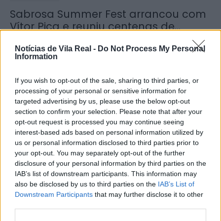
Sabrosa Summer Fest arrancou com
Vítor Pica e reuniu centenas de...
7 de Agosto, 2026
Notícias de Vila Real -
Do Not Process My Personal
Information
If you wish to opt-out of the sale, sharing to third parties, or
processing of your personal or sensitive information for
targeted advertising by us, please use the below opt-out
Jovem ferida em despiste na
section to confirm your selection. Please note that after your
freguesia de Nogueira e Ermida
opt-out request is processed you may continue seeing
interest-based ads based on personal information utilized by
7 de Agosto, 2026
us or personal information disclosed to third parties prior to
your opt-out. You may separately opt-out of the further
disclosure of your personal information by third parties on the
IAB’s list of downstream participants. This information may
also be disclosed by us to third parties on the
IAB’s List of
Downstream Participants
that may further disclose it to other
third parties.
Ministro garante medidas para