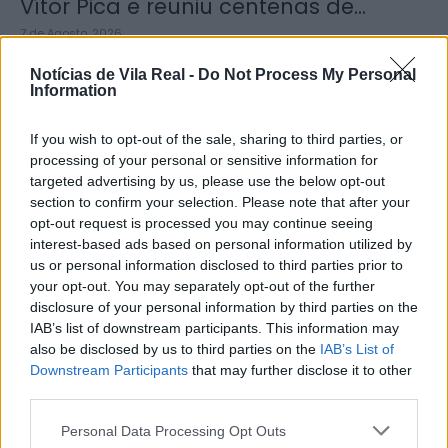
Vítor Pica e reuniu centenas de...
7 de Agosto, 2026
Notícias de Vila Real -
Do Not Process My Personal
Information
If you wish to opt-out of the sale, sharing to third parties, or
processing of your personal or sensitive information for
Jovem ferida em despiste na
targeted advertising by us, please use the below opt-out
freguesia de Nogueira e Ermida
section to confirm your selection. Please note that after your
opt-out request is processed you may continue seeing
7 de Agosto, 2026
interest-based ads based on personal information utilized by
us or personal information disclosed to third parties prior to
your opt-out. You may separately opt-out of the further
disclosure of your personal information by third parties on the
IAB’s list of downstream participants. This information may
also be disclosed by us to third parties on the
IAB’s List of
Downstream Participants
that may further disclose it to other
Ministro garante medidas para
third parties.
valorizar a uva e aumentar
rendimento dos...
Personal Data Processing Opt Outs