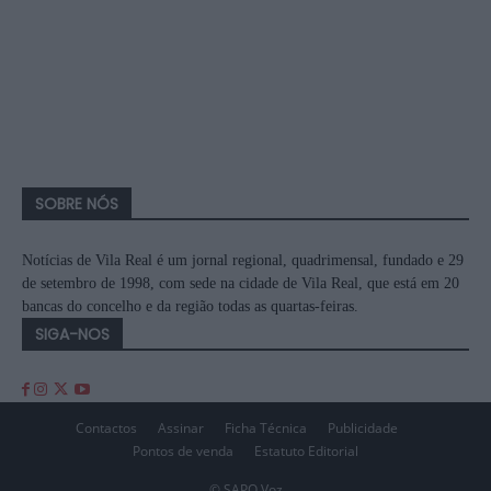
SOBRE NÓS
Notícias de Vila Real é um jornal regional, quadrimensal, fundado e 29
de setembro de 1998, com sede na cidade de Vila Real, que está em 20
bancas do concelho e da região todas as quartas-feiras.
SIGA-NOS
Contactos
Assinar
Ficha Técnica
Publicidade
Pontos de venda
Estatuto Editorial
© SAPO Voz