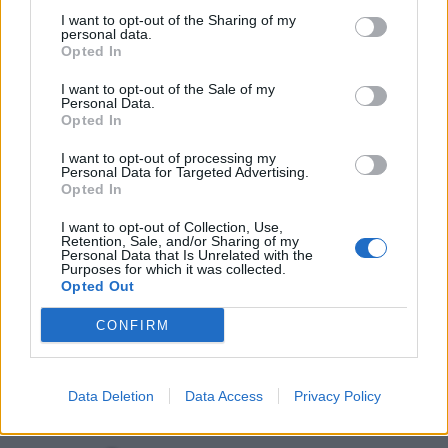
7 de Agosto, 2026
I want to opt-out of the Sharing of my
personal data.
Opted In
I want to opt-out of the Sale of my
Personal Data.
Opted In
Incêndio em habitação junto à Ponte
I want to opt-out of processing my
Metálica deixa uma desalojada em...
Personal Data for Targeted Advertising.
Opted In
7 de Agosto, 2026
I want to opt-out of Collection, Use,
Retention, Sale, and/or Sharing of my
Personal Data that Is Unrelated with the
Purposes for which it was collected.
Opted Out
Siga-nos no Instagram
@noticiasdevilareal
CONFIRM
Data Deletion
Data Access
Privacy Policy