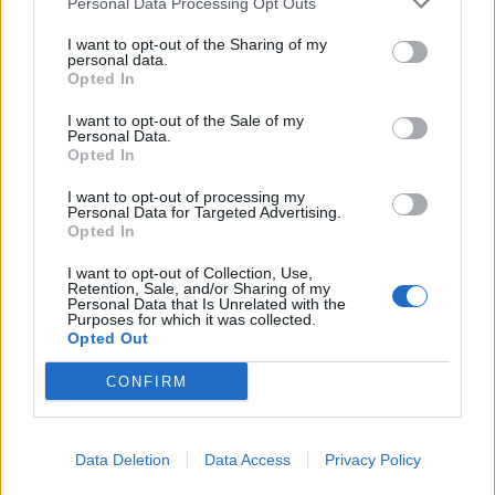
Personal Data Processing Opt Outs
6 de Agosto, 2026
I want to opt-out of the Sharing of my
personal data.
Opted In
I want to opt-out of the Sale of my
Personal Data.
Opted In
GNR apreende quatro armas em
I want to opt-out of processing my
investigação por violência doméstica
Personal Data for Targeted Advertising.
Opted In
em Vila...
5 de Agosto, 2026
I want to opt-out of Collection, Use,
Retention, Sale, and/or Sharing of my
Personal Data that Is Unrelated with the
Purposes for which it was collected.
Opted Out
CONFIRM
Siga-nos no Instagram
@noticiasdevilareal
Data Deletion
Data Access
Privacy Policy