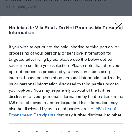
6 de Agosto, 2026
Notícias de Vila Real -
Do Not Process My Personal
Information
If you wish to opt-out of the sale, sharing to third parties, or
Ministro garante igualdade no
processing of your personal or sensitive information for
acesso ao Ensino Superior após
targeted advertising by us, please use the below opt-out
reunião com...
section to confirm your selection. Please note that after your
opt-out request is processed you may continue seeing
6 de Agosto, 2026
interest-based ads based on personal information utilized by
us or personal information disclosed to third parties prior to
your opt-out. You may separately opt-out of the further
disclosure of your personal information by third parties on the
IAB’s list of downstream participants. This information may
also be disclosed by us to third parties on the
IAB’s List of
Segurança e proteção civil em
Downstream Participants
that may further disclose it to other
destaque na reunião entre Governo
third parties.
e...