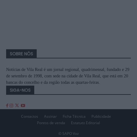
SOBRE NÓS
Notícias de Vila Real é um jornal regional, quadrimensal, fundado e 29
de setembro de 1998, com sede na cidade de Vila Real, que está em 20
bancas do concelho e da região todas as quartas-feiras.
SIGA-NOS
Contactos
Assinar
Ficha Técnica
Publicidade
Pontos de venda
Estatuto Editorial
© SAPO Voz