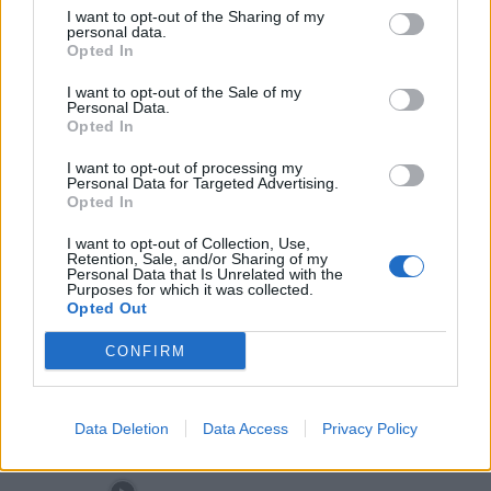
I want to opt-out of the Sharing of my
personal data.
Opted In
I want to opt-out of the Sale of my
Personal Data.
Opted In
Incêndio em habitação junto à Ponte
I want to opt-out of processing my
Metálica deixa uma desalojada em...
Personal Data for Targeted Advertising.
Opted In
7 de Agosto, 2026
I want to opt-out of Collection, Use,
Retention, Sale, and/or Sharing of my
Personal Data that Is Unrelated with the
Purposes for which it was collected.
Opted Out
Siga-nos no Instagram
@noticiasdevilareal
CONFIRM
Data Deletion
Data Access
Privacy Policy