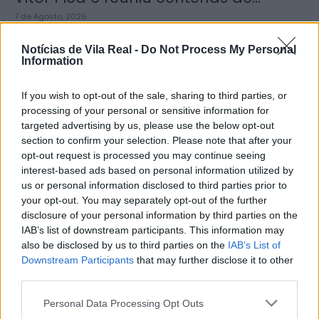
7 de Agosto, 2026
Notícias de Vila Real -
Do Not Process My Personal
Information
If you wish to opt-out of the sale, sharing to third parties, or
processing of your personal or sensitive information for
Jovem ferida em despiste na
targeted advertising by us, please use the below opt-out
freguesia de Nogueira e Ermida
section to confirm your selection. Please note that after your
opt-out request is processed you may continue seeing
7 de Agosto, 2026
interest-based ads based on personal information utilized by
us or personal information disclosed to third parties prior to
your opt-out. You may separately opt-out of the further
disclosure of your personal information by third parties on the
IAB’s list of downstream participants. This information may
also be disclosed by us to third parties on the
IAB’s List of
Ministro garante medidas para
Downstream Participants
that may further disclose it to other
valorizar a uva e aumentar
third parties.
rendimento dos...
Personal Data Processing Opt Outs
7 de Agosto, 2026