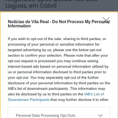
Lagoas, em Cabril
6 de Agosto, 2026
Notícias de Vila Real -
Do Not Process My Personal
Information
If you wish to opt-out of the sale, sharing to third parties, or
processing of your personal or sensitive information for
Município de Lamego instala nova
targeted advertising by us, please use the below opt-out
section to confirm your selection. Please note that after your
cabine de apoio para taxistas
opt-out request is processed you may continue seeing
6 de Agosto, 2026
interest-based ads based on personal information utilized by
us or personal information disclosed to third parties prior to
your opt-out. You may separately opt-out of the further
disclosure of your personal information by third parties on the
IAB’s list of downstream participants. This information may
also be disclosed by us to third parties on the
IAB’s List of
Downstream Participants
that may further disclose it to other
Viticultores concentram-se na Régua
third parties.
para exigir medidas urgentes para o
Douro
Personal Data Processing Opt Outs