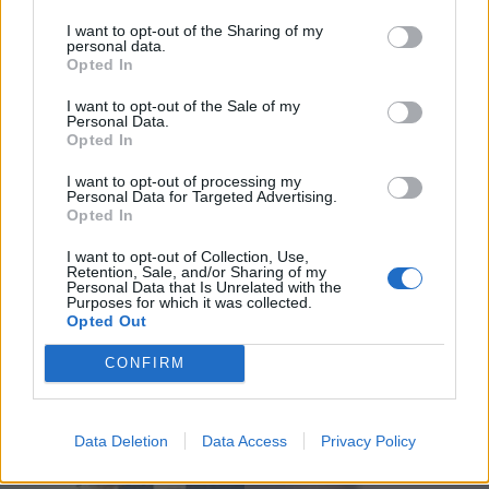
6 de Agosto, 2026
I want to opt-out of the Sharing of my
personal data.
Opted In
I want to opt-out of the Sale of my
Personal Data.
Opted In
Compositor de Vila Real leva nova
I want to opt-out of processing my
Personal Data for Targeted Advertising.
obra ao Konzerthaus de Berlim...
Opted In
6 de Agosto, 2026
I want to opt-out of Collection, Use,
Retention, Sale, and/or Sharing of my
Personal Data that Is Unrelated with the
Purposes for which it was collected.
Opted Out
Siga-nos no Instagram
@noticiasdevilareal
CONFIRM
Data Deletion
Data Access
Privacy Policy