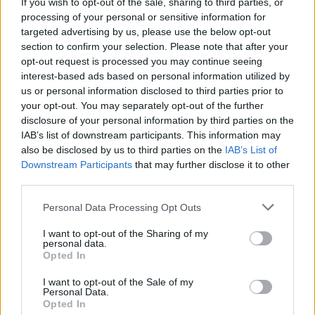
If you wish to opt-out of the sale, sharing to third parties, or
processing of your personal or sensitive information for
Recipientes de Marmelada |
Confeção da Marmelada |
targeted advertising by us, please use the below opt-out
Foto Município de Sabrosa
Foto Município de Sabrosa
section to confirm your selection. Please note that after your
opt-out request is processed you may continue seeing
interest-based ads based on personal information utilized by
Durante a tarde, o festival continuou com várias
us or personal information disclosed to third parties prior to
atividades. Enquanto o júri avaliava as marmeladas a
your opt-out. You may separately opt-out of the further
concurso, tendo em conta sabor, textura e
disclosure of your personal information by third parties on the
apresentação, as crianças assistiam a uma sessão
IAB’s list of downstream participants. This information may
also be disclosed by us to third parties on the
IAB’s List of
de “Conta Contos” e os adultos participavam numa
Downstream Participants
that may further disclose it to other
aula de yoga e num workshop dedicado à
third parties.
marmelada, onde se exploraram novas técnicas e
Personal Data Processing Opt Outs
formas de aperfeiçoar a receita tradicional.
I want to opt-out of the Sharing of my
personal data.
A animação prolongou-se com jogos populares e um
Opted In
mini torneio de matraquilhos, que divertiram miúdos e
graúdos. No final, o júri anunciou as vencedoras do
I want to opt-out of the Sale of my
Personal Data.
concurso principal, destacando a qualidade
Opted In