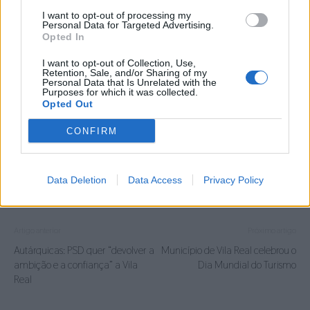
excecional das marmeladas apresentadas, e premiou
I want to opt-out of processing my
também as criações infantis pela criatividade e
Personal Data for Targeted Advertising.
Opted In
originalidade.
I want to opt-out of Collection, Use,
Retention, Sale, and/or Sharing of my
O dia terminou com um lanche convívio, onde todos
Personal Data that Is Unrelated with the
Purposes for which it was collected.
puderam provar as marmeladas confecionadas ao
Opted Out
longo do festival, num momento que reforçou o
espírito comunitário e celebrou uma das mais doces
CONFIRM
tradições locais.
Data Deletion
Data Access
Privacy Policy
TAGS
Culinária
LOCAL
Marmelada
Sabrosa
Artigo anterior
Próximo artigo
Autárquicas: PSD quer “devolver a
Município de Vila Real celebrou o
ambição e a confiança” a Vila
Dia Mundial do Turismo
Real