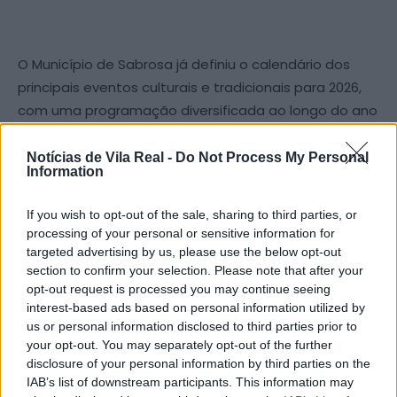
O Município de Sabrosa já definiu o calendário dos
principais eventos culturais e tradicionais para 2026,
com uma programação diversificada ao longo do ano
que valoriza a gastronomia, o vinho, a literatura e as
tradições durienses.
Notícias de Vila Real -
Do Not Process My Personal
Information
Entre os destaques estão o Festival dos Potes e da
If you wish to opt-out of the sale, sharing to third parties, or
Gastronomia Durienses, que decorre este domingo, o
processing of your personal or sensitive information for
FLiD – Festival Literário Douro, nos dias 7, 8 e 9 de maio,
targeted advertising by us, please use the below opt-out
e o Sabrosa Summer Fest, que anima o verão com
section to confirm your selection. Please note that after your
opt-out request is processed you may continue seeing
vários momentos musicais.
interest-based ads based on personal information utilized by
us or personal information disclosed to third parties prior to
A agenda inclui ainda a Lagarada Tradicional, em
your opt-out. You may separately opt-out of the further
setembro, a Feira do Vinho e do Azeite, em outubro, e
disclosure of your personal information by third parties on the
IAB’s list of downstream participants. This information may
o Festival dos Produtos Durienses, em novembro,