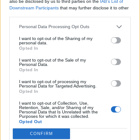
also be disclosed by us to third parties on the
IAB’s List of
eventos que reforçam a promoção dos produtos
Downstream Participants
that may further disclose it to other
regionais e da identidade cultural do concelho.
third parties.
Personal Data Processing Opt Outs
Com esta programação, o município pretende
afirmar-se como destino turístico, convidando
I want to opt-out of the Sharing of my
personal data.
visitantes a descobrir a riqueza cultural, gastronómica
Opted In
e paisagística da região do Douro.
I want to opt-out of the Sale of my
Personal Data.
Opted In
TAGS
agenda de eventos
Feira do Vinho e do Azeite
Festival dos Potes e da Gastronomia Durienses
I want to opt-out of processing my
Personal Data for Targeted Advertising.
FLiD – Festival Literário Douro
Lagarada Tradicional
LOCAL
Opted In
Sabrosa
I want to opt-out of Collection, Use,
Retention, Sale, and/or Sharing of my
Personal Data that Is Unrelated with the
Artigo anterior
Próximo artigo
Purposes for which it was collected.
Opted Out
Unidade de Saúde de Vidago
Provesende recebe IV Festival dos
requalificada com investimento
Potes e da Gastronomia Duriense
CONFIRM
de 500 mil euros