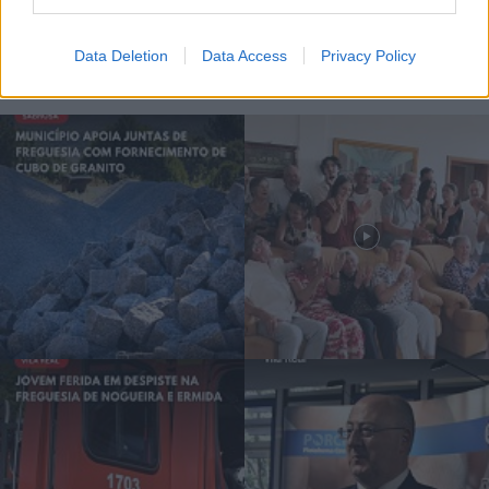
Data Deletion
Data Access
Privacy Policy
Siga-nos no Instagram
@noticiasdevilareal