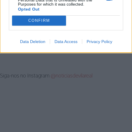
Purposes for which it was collected.
Opted Out
CONFIRM
Artigo anterior
Próximo artigo
Aquanatur Palace abre portas nos
Ministra da Juventude e
próximos dias 28 e 29 de março
Modernização preside à
Data Deletion
Data Access
Privacy Policy
celebração do 39º aniversário da
UTAD
Siga-nos no Instagram
@noticiasdevilareal