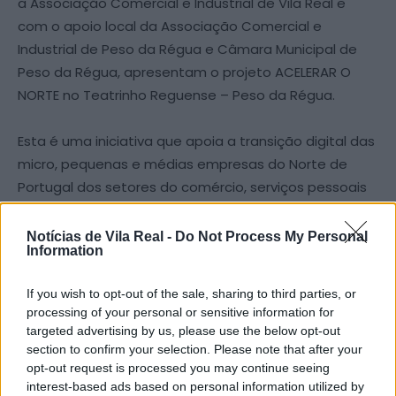
a Associação Comercial e Industrial de Vila Real e
com o apoio local da Associação Comercial e
Industrial de Peso da Régua e Câmara Municipal de
Peso da Régua, apresentam o projeto ACELERAR O
NORTE no Teatrinho Reguense – Peso da Régua.
Esta é uma iniciativa que apoia a transição digital das
micro, pequenas e médias empresas do Norte de
Portugal dos setores do comércio, serviços pessoais
e da restauração e similares.
Notícias de Vila Real -
Do Not Process My Personal
Information
O objetivo do Roadshow para a Digitalização do
Norte, no qual que se insere este encontro, é mostrar
If you wish to opt-out of the sale, sharing to third parties, or
que a digitalização é para todos os negócios, desde
processing of your personal or sensitive information for
o maior ao mais pequeno.
targeted advertising by us, please use the below opt-out
section to confirm your selection. Please note that after your
opt-out request is processed you may continue seeing
A sessão conta com a apresentação do projeto
interest-based ads based on personal information utilized by
ACELERAR O NORTE, um painel dedicado ao digital com