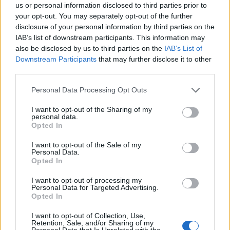
us or personal information disclosed to third parties prior to
um especialista na área e ainda casos de sucesso de
your opt-out. You may separately opt-out of the further
empresas da região que investiram na mudança e
disclosure of your personal information by third parties on the
IAB’s list of downstream participants. This information may
descobriram o potencial da digitalização para
also be disclosed by us to third parties on the
IAB’s List of
garantir o futuro dos seus pequenos negócios.
Downstream Participants
that may further disclose it to other
third parties.
Com a participação no Projeto ACELERAR O NORTE, as
Personal Data Processing Opt Outs
empresas dos setores do comércio, serviços e
restauração podem beneficiar de um voucher
I want to opt-out of the Sharing of my
personal data.
até 2.000€ para serviços digitais de forma gratuita.
Opted In
I want to opt-out of the Sale of my
Personal Data.
Torne-se assinante do Notícias de Vila Real
Opted In
I want to opt-out of processing my
Para ter acesso a este e outros trabalhos publicados
Personal Data for Targeted Advertising.
no Notícias de Vila Real, torne-se assinante do nosso
Opted In
jornal.
I want to opt-out of Collection, Use,
Retention, Sale, and/or Sharing of my
Personal Data that Is Unrelated with the