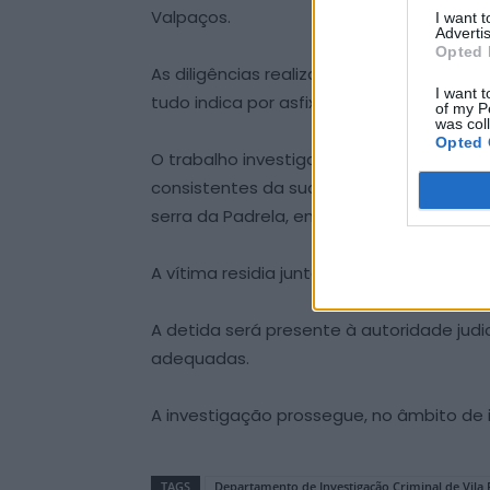
Valpaços.
I want 
Advertis
Opted 
As diligências realizadas permitiram apur
I want t
tudo indica por asfixia mecânica.
of my P
was col
Opted 
O trabalho investigatório realizado possi
consistentes da sua alegada intervençã
serra da Padrela, em Vila Pouca de Aguiar
A vítima residia juntamente com o seu p
A detida será presente à autoridade judi
adequadas.
A investigação prossegue, no âmbito de in
TAGS
Departamento de Investigação Criminal de Vila 