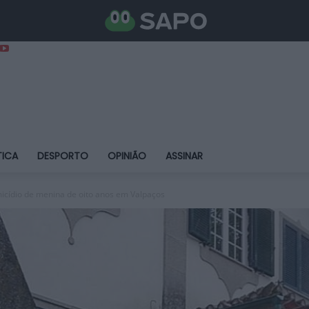
TICA
DESPORTO
OPINIÃO
ASSINAR
micídio de menina de oito anos em Valpaços