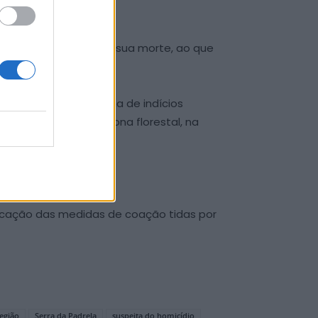
nta, da qual resultou a sua morte, ao que
tos, bem como a recolha de indícios
o do cadáver, em zona florestal, na
igação.
plicação das medidas de coação tidas por
egião
Serra da Padrela
suspeita do homicídio