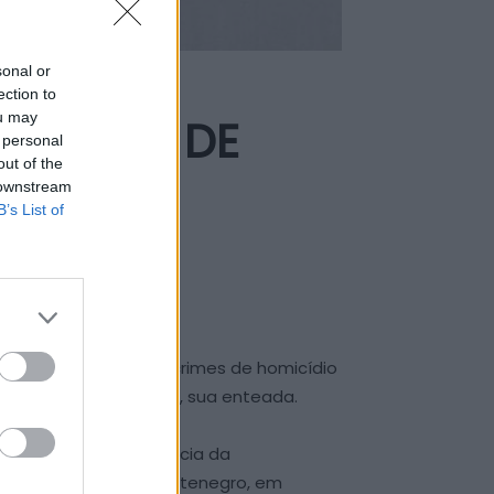
sonal or
ection to
ou may
 MENINA DE
 personal
out of the
 downstream
B’s List of
iada pela prática dos crimes de homicídio
ma menina, com 8 anos, sua enteada.
ndo iniciado na sequência da
de de Carrazedo de Montenegro, em