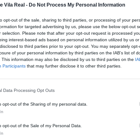
e Vila Real -
Do Not Process My Personal Information
to opt-out of the sale, sharing to third parties, or processing of your per
formation for targeted advertising by us, please use the below opt-out s
r selection. Please note that after your opt-out request is processed y
PEITA DO HOMICÍDIO DE
eing interest-based ads based on personal information utilized by us or
disclosed to third parties prior to your opt-out. You may separately opt-
 VALPAÇOS
losure of your personal information by third parties on the IAB’s list of
. This information may also be disclosed by us to third parties on the
IA
Participants
that may further disclose it to other third parties.
l Data Processing Opt Outs
entificou e deteve uma mulher, com 48 anos, fortemente indic
o opt-out of the Sharing of my personal data.
In
orridos no concelho de Vila Pouca de Aguiar, que vitimou u
o opt-out of the Sale of my Personal Data.
partamento de Investigação Criminal de Vila Real da PJ, te
In
da tarde, do desaparecimento de uma criança, na localida