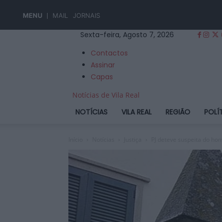
MENU
MAIL
JORNAIS
Sexta-feira, Agosto 7, 2026
Contactos
Assinar
Capas
Notícias de Vila Real
NOTÍCIAS
VILA REAL
REGIÃO
POLÍ
Início
Notícias
Justiça
PJ deteve suspeita do ho