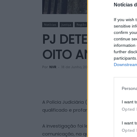
Notícias d
If you wish 
Notícias
Justiça
Região
Sociedade
sensitive in
confirm you
PJ DETEVE SUS
continue se
information 
OITO ANOS EM
further disc
participants
Downstream 
Por
NVR
-
18 de Junho, 2026
Persona
A Polícia Judiciária (PJ) de Vila Real id
I want t
Opted 
qualificado e profanação de cadáver, oc
I want t
A investigação foi levada a cabo pelo De
Opted 
comunicação, na quarta-feira, ao final 