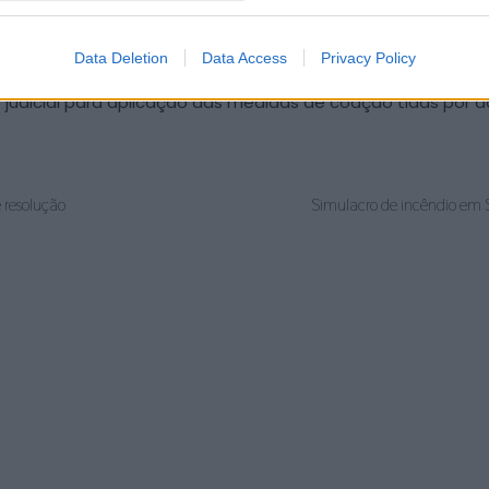
os urbanos, que apenas não foram consumidos devido à ráp
dos bombeiros.
Data Deletion
Data Access
Privacy Policy
io judicial para aplicação das medidas de coação tidas por
 resolução
Simulacro de incêndio em S