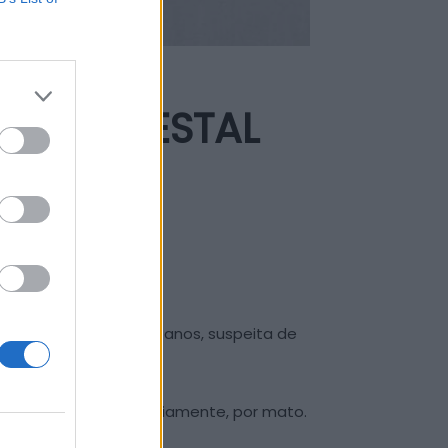
IO FLORESTAL
teve uma mulher, de 31 anos, suspeita de
 constituída, maioritariamente, por mato.