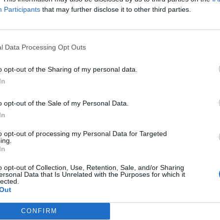
Participants
that may further disclose it to other third parties.
l Data Processing Opt Outs
R SUSPEITA DE INCÊND
o opt-out of the Sharing of my personal data.
In
o opt-out of the Sale of my Personal Data.
In
to opt-out of processing my Personal Data for Targeted
ing.
In
ento de Investigação Criminal de Vila Real, identificou e de
o opt-out of Collection, Use, Retention, Sale, and/or Sharing
ersonal Data that Is Unrelated with the Purposes for which it
al, no concelho de Vila Real.
lected.
Out
as 15H00, o incêndio consumiu uma área de mancha florestal
CONFIRM