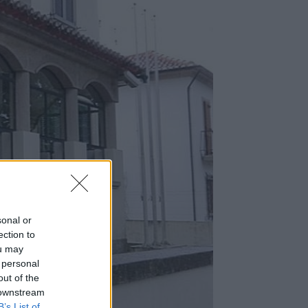
sonal or
ection to
ou may
 personal
out of the
 downstream
B’s List of