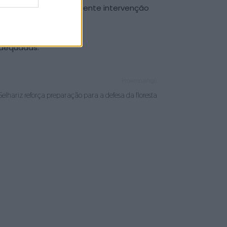
ida deteção e subsequente intervenção
 adequadas.
Próximo artigo
elhariz reforça preparação para a defesa da floresta