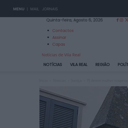
MENU
MAIL
JORNAIS
Quinta-feira, Agosto 6, 2026
Contactos
Assinar
Capas
Notícias de Vila Real
NOTÍCIAS
VILA REAL
REGIÃO
POLÍ
Início
Notícias
Justiça
PJ detém mulher suspeita 