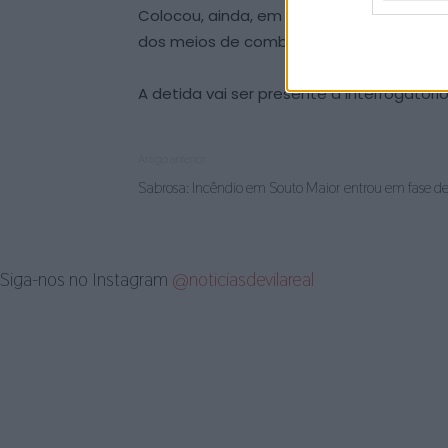
Colocou, ainda, em perigo alguns prédi
dos meios de combate, nomeadamente 
A detida vai ser presente a interrogatór
Artigo anterior
Sabrosa: Incêndio em Souto Maior entrou em fase de
Siga-nos no Instagram
@noticiasdevilareal