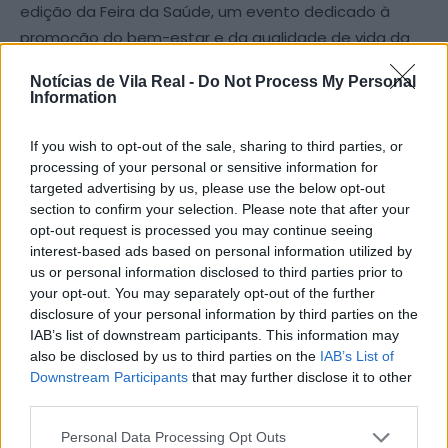
edição da Feira da Saúde, um evento dedicado à
promoção do bem-estar e da qualidade de vida da
comunidade. A iniciativa arrancou no passado dia 1 de
Notícias de Vila Real -
Do Not Process My Personal
abril, na Praça do Município, em Ribeira de Pena, e no
Information
dia 3 de abril, vai estar no Mercado Municipal, em
Cerva.
If you wish to opt-out of the sale, sharing to third parties, or
processing of your personal or sensitive information for
targeted advertising by us, please use the below opt-out
Este evento pretende sensibilizar a população para a
section to confirm your selection. Please note that after your
importância da saúde e incentivar a adoção de
opt-out request is processed you may continue seeing
hábitos mais saudáveis. Para isso, contará com a
interest-based ads based on personal information utilized by
participação de diversos profissionais e entidades da
us or personal information disclosed to third parties prior to
your opt-out. You may separately opt-out of the further
área da saúde, que disponibilizarão informações,
disclosure of your personal information by third parties on the
rastreios e demonstrações essenciais para a
IAB’s list of downstream participants. This information may
prevenção e o cuidado com a saúde.
also be disclosed by us to third parties on the
IAB’s List of
Downstream Participants
that may further disclose it to other
third parties.
Torne-se assinante do Notícias de Vila Real
Personal Data Processing Opt Outs