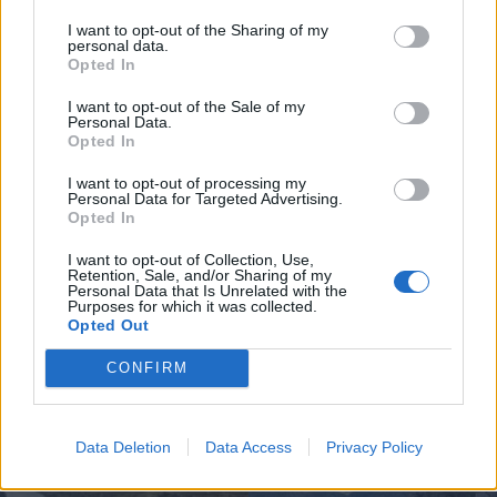
Para ter acesso a este e outros trabalhos publicados
I want to opt-out of the Sharing of my
no Notícias de Vila Real, torne-se assinante do nosso
personal data.
jornal.
Opted In
I want to opt-out of the Sale of my
Personal Data.
Opted In
I want to opt-out of processing my
Artigo anterior
Próximo artigo
Personal Data for Targeted Advertising.
Opted In
Mesão Frio: Junta de Freguesia de
Aquanatur Palace abre com
Vila Marim inaugurou Espaço do
enchente em duas noites culturais
I want to opt-out of Collection, Use,
Cidadão
Retention, Sale, and/or Sharing of my
Personal Data that Is Unrelated with the
Purposes for which it was collected.
Opted Out
Siga-nos no Instagram
@noticiasdevilareal
CONFIRM
Data Deletion
Data Access
Privacy Policy