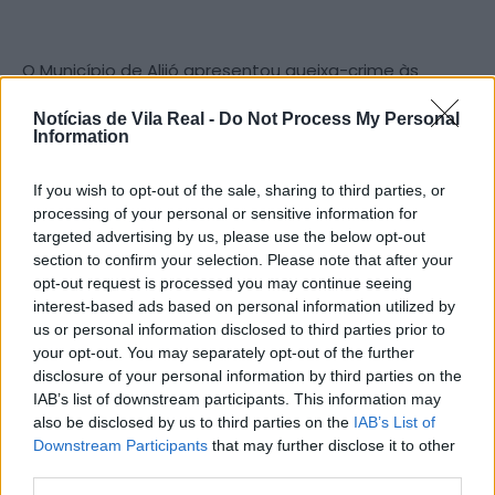
O Município de Alijó apresentou queixa-crime às
autoridades competentes após ter sido identificado
Notícias de Vila Real -
Do Not Process My Personal
um grave ato de vandalismo contra o património
Information
arbóreo da
Rua Cimo de Vila
.
If you wish to opt-out of the sale, sharing to third parties, or
Segundo a autarquia, os troncos de várias árvores
processing of your personal or sensitive information for
targeted advertising by us, please use the below opt-out
foram perfurados, havendo fortes suspeitas de que
section to confirm your selection. Please note that after your
terá sido aplicado um produto destinado a secá-las,
opt-out request is processed you may continue seeing
comprometendo assim a sua sobrevivência e
interest-based ads based on personal information utilized by
desenvolvimento.
us or personal information disclosed to third parties prior to
your opt-out. You may separately opt-out of the further
disclosure of your personal information by third parties on the
IAB’s list of downstream participants. This information may
A Câmara Municipal condena de forma veemente o
also be disclosed by us to third parties on the
IAB’s List of
ato, que classifica como uma “lamentável falta de
Downstream Participants
that may further disclose it to other
civismo”, e sublinha o seu compromisso com a
third parties.