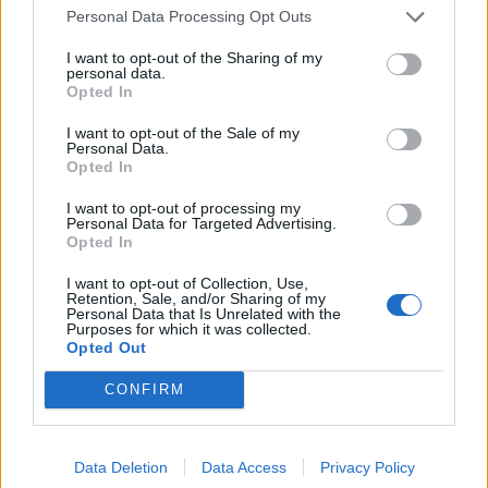
proteção do espaço público e do meio ambiente.
Personal Data Processing Opt Outs
A autarquia apela ainda à população para que
I want to opt-out of the Sharing of my
personal data.
colabore na defesa e preservação das árvores,
Opted In
denunciando qualquer comportamento suspeito que
I want to opt-out of the Sale of my
coloque em risco o património natural e a qualidade
Personal Data.
Opted In
de vida da comunidade.
I want to opt-out of processing my
Personal Data for Targeted Advertising.
Opted In
Artigo anterior
Próximo artigo
GNR intensifica vigilância face ao
USF Alijó reforça serviços com
I want to opt-out of Collection, Use,
risco de incêndio e já registou mais
novo equipamento de Radiografia
Retention, Sale, and/or Sharing of my
Personal Data that Is Unrelated with the
de 7 mil ocorrências em 2025
Purposes for which it was collected.
Opted Out
CONFIRM
Siga-nos no Instagram
@noticiasdevilareal
Data Deletion
Data Access
Privacy Policy