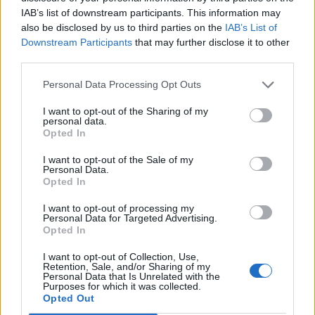
junto a Fafião que se encontra um dos maiores e
IAB’s list of downstream participants. This information may
mais bem preservados fojos do lobo da Península
also be disclosed by us to third parties on the
IAB’s List of
Ibérica e também o mais próximo de uma povoação.
Downstream Participants
that may further disclose it to other
third parties.
Construída entre o final do século XV e o início de XVI,
Personal Data Processing Opt Outs
a enorme armadilha é uma estrutura de muros em
I want to opt-out of the Sharing of my
pedra com mais de dois metros de altura, ao longo
personal data.
64 metros de comprimento, que se vão estreitando
Opted In
até desembocarem num poço com três metros de
I want to opt-out of the Sale of my
profundidade. Pela terra de montanha há outros, mas
Personal Data.
Opted In
este, que deixou de ser utilizado em 1948, é um dos
mais imponentes e bem preservados. Agora, o
I want to opt-out of processing my
Personal Data for Targeted Advertising.
trabalho é feito em sentido inverso, em prol da
Opted In
preservação do lobo e das tradições ancestrais.
I want to opt-out of Collection, Use,
Retention, Sale, and/or Sharing of my
Personal Data that Is Unrelated with the
Purposes for which it was collected.
Opted Out
Artigo anterior
Próximo artigo