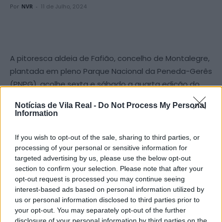
Por
NVR
-
11 de Julho, 2024
A pitoresca aldeia de Fafião, concelho de Montalegre,
plantada em pleno Parque Nacional da Peneda-Gerês
(PNPG), acolhe sexta e sábado a quarta edição do
Festival Aldeia de Lobos. Um evento singular, apoiado
Notícias de Vila Real -
Do Not Process My Personal
pelo Município de Montalegre, constituído por
Information
múltiplas atividades que une áreas como a natureza,
teatro, música, escultura, pintura e fotografia.
If you wish to opt-out of the sale, sharing to third parties, or
processing of your personal or sensitive information for
targeted advertising by us, please use the below opt-out
O festival comunitário Aldeia de Lobos, que decorre
section to confirm your selection. Please note that after your
no fim de semana de 12 e 13 de julho na aldeia de
opt-out request is processed you may continue seeing
Fafião, em Montalegre, tem como grande objetivo a
interest-based ads based on personal information utilized by
preservação do lobo ibérico e as tradições seculares
us or personal information disclosed to third parties prior to
your opt-out. You may separately opt-out of the further
como as vezeiras ou as carrejadas. Recorde-se que é
disclosure of your personal information by third parties on the