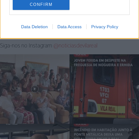
Grupo de Escuteiros da Bila
GNR Recolhe Cegonha Branca
CONFIRM
promove primeira edição do
em Chaves
ACABILA
Data Deletion
Data Access
Privacy Policy
Siga-nos no Instagram
@noticiasdevilareal