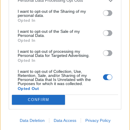
Personal Data Processing Opt Outs
a aposta num concelho mais inclusivo, assente na
I want to opt-out of the Sharing of my
igualdade de oportunidades e na responsabilidade
personal data.
Opted In
social.
I want to opt-out of the Sale of my
Personal Data.
Opted In
TAGS
A2000
IPSS
LOCAL
Mesão Frio
Solidariedade
I want to opt-out of processing my
Personal Data for Targeted Advertising.
Artigo anterior
Próximo artigo
Opted In
Tribunal de Mirandela anula
Projeto Adagoi propõe exploração
despacho que determinava novas
de feldspato em Vila Pouca de
I want to opt-out of Collection, Use,
Retention, Sale, and/or Sharing of my
eleições na UTAD
Aguiar
Personal Data that Is Unrelated with the
Purposes for which it was collected.
Opted Out
CONFIRM
Siga-nos no Instagram
@noticiasdevilareal
Data Deletion
Data Access
Privacy Policy