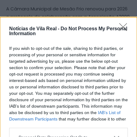
A Câmara Municipal de Mesão Frio renovou para 2026
o protocolo de colaboração com a Associação A2000,
IPSS dedicada ao apoio ao desenvolvimento,
Notícias de Vila Real -
Do Not Process My Personal
assegurando um subsídio anual de 15 mil euros.
Information
O apoio destina-se a reforçar a missão da instituição,
If you wish to opt-out of the sale, sharing to third parties, or
processing of your personal or sensitive information for
nomeadamente nas áreas da formação,
targeted advertising by us, please use the below opt-out
capacitação e integração social e profissional de
section to confirm your selection. Please note that after your
pessoas em situação de maior vulnerabilidade, como
opt-out request is processed you may continue seeing
cidadãos com deficiência ou incapacidade e idosos.
interest-based ads based on personal information utilized by
us or personal information disclosed to third parties prior to
your opt-out. You may separately opt-out of the further
Em vigor desde 2021, a parceria já permitiu
disclosure of your personal information by third parties on the
acompanhar cerca de 200 pessoas do concelho,
IAB’s list of downstream participants. This information may
através de serviços como formação profissional,
also be disclosed by us to third parties on the
IAB’s List of
Downstream Participants
that may further disclose it to other
centro de atendimento e reabilitação social, centro
third parties.
de recursos para a inclusão e intervenção precoce na
infância. A autarquia sublinha que o protocolo reflete