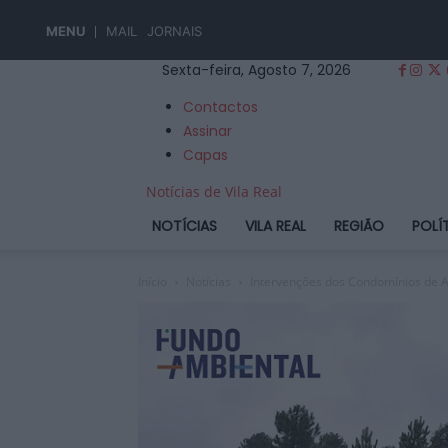
MENU
MAIL
JORNAIS
Sexta-feira, Agosto 7, 2026
Contactos
Assinar
Capas
Notícias de Vila Real
NOTÍCIAS
VILA REAL
REGIÃO
POLÍ
Início
Notícias
Intervenções dos Condomínios de A