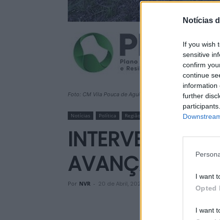
Notícias d
If you wish 
sensitive in
confirm you
continue se
information 
Foto: CM Vila Pouca de Aguiar
further disc
participants
Notícias
Política
Região
Sociedade
Downstream 
INTERVENÇÕES 
AVANÇAM EM V
Persona
I want t
Por
NVR
-
20 de Abril, 2026
Opted 
I want t