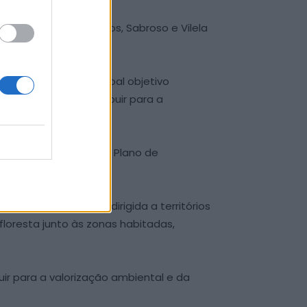
s de Soutelo de Matos, Sabroso e Vilela
ta e têm como principal objetivo
 pretende ainda contribuir para a
biental, no âmbito do Plano de
ida de proteção dirigida a territórios
floresta junto às zonas habitadas,
buir para a valorização ambiental e da