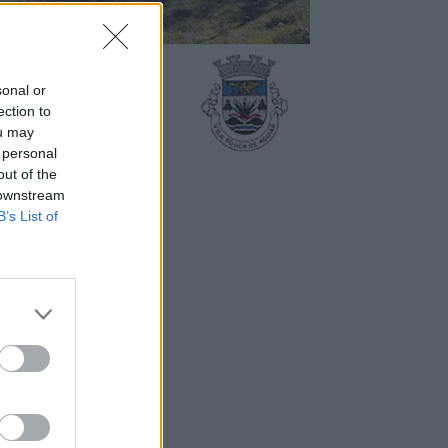
sonal or
ection to
ou may
 personal
out of the
 downstream
B’s List of
 ALDEIA