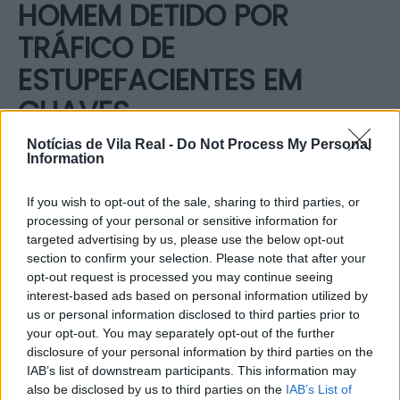
HOMEM DETIDO POR
TRÁFICO DE
ESTUPEFACIENTES EM
CHAVES
Notícias de Vila Real -
Do Not Process My Personal
Por
NVR
-
4 de Setembro, 2025
Information
If you wish to opt-out of the sale, sharing to third parties, or
processing of your personal or sensitive information for
O Comando Territorial de Vila Real, através do Núcleo
targeted advertising by us, please use the below opt-out
section to confirm your selection. Please note that after your
de Investigação Criminal (NIC) de Chaves, ontem, dia
opt-out request is processed you may continue seeing
3 de setembro, deteve um homem de 36 anos por
interest-based ads based on personal information utilized by
tráfico de estupefacientes, na cidade de Chaves.
us or personal information disclosed to third parties prior to
your opt-out. You may separately opt-out of the further
No âmbito de uma investigação, os militares da
disclosure of your personal information by third parties on the
IAB’s list of downstream participants. This information may
Guarda aperceberam-se da existência de uma
also be disclosed by us to third parties on the
IAB’s List of
plantação ilegal de canábis. Na sequência das