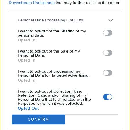
Downstream Participants
that may further disclose it to other
diligências policiais foi dado cumprimento a um
third parties.
mandado de busca domiciliária, que culminou na
Personal Data Processing Opt Outs
apreensão de 50 plantas de canábis e na detenção
do suspeito.
I want to opt-out of the Sharing of my
personal data.
Opted In
O detido será presente hoje, dia 4 de setembro, no
I want to opt-out of the Sale of my
Tribunal Judicial de Chaves, para aplicação de
Personal Data.
medidas de coação.
Opted In
I want to opt-out of processing my
A ação contou com o reforço do Posto Territorial de
Personal Data for Targeted Advertising.
Opted In
Chaves.
I want to opt-out of Collection, Use,
Retention, Sale, and/or Sharing of my
Personal Data that Is Unrelated with the
Artigo anterior
Próximo artigo
Purposes for which it was collected.
Opted Out
Vila Real recebe XXVII torneio
País está de luto pelo acidente no
interfreguesias de futsal
elevador da Glória em Lisboa
CONFIRM