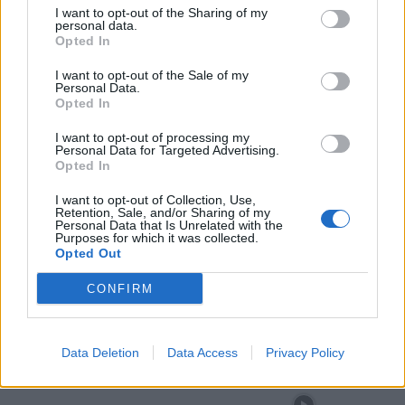
comunicados ao Tribunal Judicial de Chaves.
I want to opt-out of the Sharing of my
personal data.
Opted In
TAGS
Carlos Pereira Cardoso
Chaves
GNR
justiça
I want to opt-out of the Sale of my
LOCAL
posse de arma proibida
Personal Data.
Opted In
Artigo anterior
Próximo artigo
I want to opt-out of processing my
Personal Data for Targeted Advertising.
Vila Real: espetáculo “Os Desejos
Município de Alijó sensibilizou os
Opted In
de Natal” promoveu a empatia e
mais novos para o bem-estar
inclusão em Lordelo
animal
I want to opt-out of Collection, Use,
Retention, Sale, and/or Sharing of my
Personal Data that Is Unrelated with the
Purposes for which it was collected.
Opted Out
Siga-nos no Instagram
@noticiasdevilareal
CONFIRM
Data Deletion
Data Access
Privacy Policy