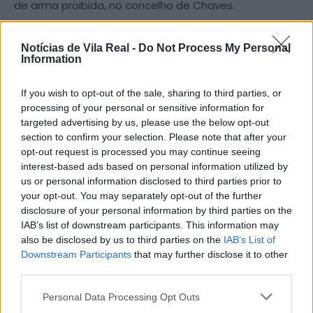
de arma proibida, no concelho de Chaves.
A detenção foi realizada através do Núcleo de
Notícias de Vila Real -
Do Not Process My Personal
Investigação Criminal (NIC) do Destacamento
Information
Territorial de Chaves, no âmbito de uma investigação
If you wish to opt-out of the sale, sharing to third parties, or
por ameaças com recurso a arma de fogo, que
processing of your personal or sensitive information for
decorria desde novembro de 2025.
targeted advertising by us, please use the below opt-out
section to confirm your selection. Please note that after your
Os militares da GNR realizaram três buscas, uma
opt-out request is processed you may continue seeing
interest-based ads based on personal information utilized by
domiciliária e duas em veículo, que culminaram na
us or personal information disclosed to third parties prior to
apreensão de três espingardas calibre 12, uma
your opt-out. You may separately opt-out of the further
espingarda carabina calibre 280, uma arma de ar
disclosure of your personal information by third parties on the
comprimido de aquisição condicionada, dez munições
IAB’s list of downstream participants. This information may
calibre 280, 51 fulminantes, uma lata de pólvora e uma
also be disclosed by us to third parties on the
IAB’s List of
Downstream Participants
that may further disclose it to other
mira de visão noturna.
third parties.
O detido foi constituído arguido e os factos foram
Personal Data Processing Opt Outs