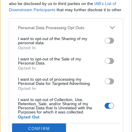
militares da Guarda detetaram um indivíduo com um
also be disclosed by us to third parties on the
IAB’s List of
comportamento suspeito. No decorrer da ação, foi
Downstream Participants
that may further disclose it to other
third parties.
realizada uma revista de segurança, que permitiu
apurar que o suspeito se encontrava na posse de
Personal Data Processing Opt Outs
produto estupefaciente, motivo que levou à sua
I want to opt-out of the Sharing of my
detenção em flagrante delito.
personal data.
Opted In
No seguimento das diligências policiais foram
I want to opt-out of the Sale of my
apreendidas 11,6 doses de haxixe.
Personal Data.
Opted In
O detido foi constituído arguido, e os factos foram
I want to opt-out of processing my
Personal Data for Targeted Advertising.
comunicados ao Tribunal Judicial do Peso da Régua.
Opted In
I want to opt-out of Collection, Use,
Retention, Sale, and/or Sharing of my
Artigo anterior
Próximo artigo
Personal Data that Is Unrelated with the
Purposes for which it was collected.
Vila Real recebeu a ordenação
Câmara de Mondim avança com
Opted Out
episcopal de D. Sérgio Dinis
obras de requalificação dos
acessos ao Centro Escolar e do
CONFIRM