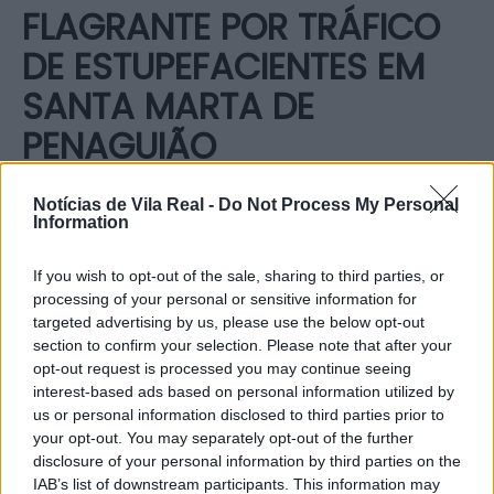
FLAGRANTE POR TRÁFICO
DE ESTUPEFACIENTES EM
SANTA MARTA DE
PENAGUIÃO
Por
NVR
-
30 de Janeiro, 2025
Notícias de Vila Real -
Do Not Process My Personal
Information
If you wish to opt-out of the sale, sharing to third parties, or
O Comando Territorial de Vila Real, através do Posto
processing of your personal or sensitive information for
targeted advertising by us, please use the below opt-out
Territorial de Santa Marta de Penaguião, no dia 28
section to confirm your selection. Please note that after your
janeiro, deteve em flagrante um homem de 24 anos,
opt-out request is processed you may continue seeing
por tráfico de estupefacientes, no concelho de Santa
interest-based ads based on personal information utilized by
Marta de Penaguião.
us or personal information disclosed to third parties prior to
your opt-out. You may separately opt-out of the further
disclosure of your personal information by third parties on the
No âmbito de uma ação de patrulhamento, os
IAB’s list of downstream participants. This information may