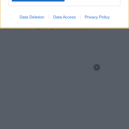
pavimento da Avenida da Igreja
Data Deletion
Data Access
Privacy Policy
Siga-nos no Instagram
@noticiasdevilareal