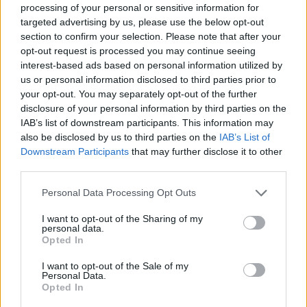
populações, agricultores, produtores, empresários e
processing of your personal or sensitive information for
targeted advertising by us, please use the below opt-out
os que sofreram perdas e prejuízos, em primeira
section to confirm your selection. Please note that after your
habitação, culturas, animais, e equipamentos
opt-out request is processed you may continue seeing
agrícolas, industriais e comerciais”.
interest-based ads based on personal information utilized by
us or personal information disclosed to third parties prior to
your opt-out. You may separately opt-out of the further
Ao mesmo tempo, a Direção-Geral de Alimentação e
disclosure of your personal information by third parties on the
Veterinária (DGAV) está a recolher e a consolidar
IAB’s list of downstream participants. This information may
informação junto das explorações pecuárias
also be disclosed by us to third parties on the
IAB’s List of
afetadas, de modo a “identificar com celeridade as
Downstream Participants
that may further disclose it to other
necessidades de alimentação animal e a promover a
third parties.
articulação com os mecanismos de apoio disponíveis.
Personal Data Processing Opt Outs
O Governo apoia a compra de rações. Está também
I want to opt-out of the Sharing of my
ativa uma linha telefónica da DGAV destinada a
personal data.
informar munícipes e o público sobre a existência e
Opted In
localização dos espaços de acolhimento para
I want to opt-out of the Sale of my
animais e os procedimentos a seguir para o
Personal Data.
Opted In
encaminhamento dos animais durante os incêndios.