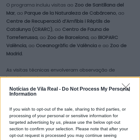
O programa incluiu visitas ao
Zoo de Santillana del
Mar
, ao
Parque de la Naturaleza de Cabárceno
, ao
Centre de Recuperació d’Amfibis i Rèptils de
Catalunya (CRARC)
, ao
Centro de Fauna de
Torreferrussa
, ao
Zoo de Barcelona
, ao
BIOPARC
València
, ao
Oceanogràfic de València
e ao
Zoo de
Madrid
.
As visitas técnicas envolveram observação de
bastidores e instalações, sessões demonstrativas
com equipas veterinárias, interpretação de
Notícias de Vila Real -
Do Not Process My Personal
programas de conservação e recuperação animal,
Information
contacto com práticas de maneio e enriquecimento
If you wish to opt-out of the sale, sharing to third parties, or
ambiental,
análise dos planos de educação e
processing of your personal or sensitive information for
consciencialização social
,
conhecimento dos projetos
targeted advertising by us, please use the below opt-out
de investigação em curso
, bem como a aplicação de
section to confirm your selection. Please note that after your
novas tecnologias e soluções inovadoras em
opt-out request is processed you may continue seeing