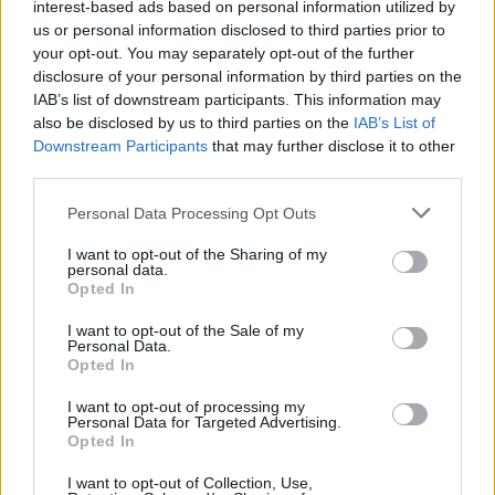
interest-based ads based on personal information utilized by
instituições zoológicas de referência internacional.
us or personal information disclosed to third parties prior to
your opt-out. You may separately opt-out of the further
A deslocação teve igualmente um carácter
disclosure of your personal information by third parties on the
institucional, com contactos estabelecidos com
IAB’s list of downstream participants. This information may
várias entidades,
also be disclosed by us to third parties on the
visando o estabelecimento de
IAB’s List of
Downstream Participants
that may further disclose it to other
futuras parcerias
e a celebração de protocolos de
third parties.
colaboração. Esta vertente reforça o compromisso
da UTAD com a internacionalização e a partilha de
Personal Data Processing Opt Outs
conhecimento científico e técnico,
bem como com a
I want to opt-out of the Sharing of my
formação de futuros profissionais altamente
personal data.
Opted In
qualificados
, capazes de responder à carência de
técnicos especializados neste setor.
I want to opt-out of the Sale of my
Personal Data.
Opted In
Esta iniciativa contou com o
apoio do Plano de
I want to opt-out of processing my
Recuperação e Resiliência (PRR)
, através do projeto
Personal Data for Targeted Advertising.
Agro@TecVerde – Rede integrada de formação para
Opted In
a modernização das Ciências Agrárias
, que visa
I want to opt-out of Collection, Use,