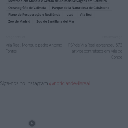
Mestrado em Maneio e Gestão de Animais Selvagens em Cativeiro
Oceanogràfic de València
Parque de la Naturaleza de Cabárceno
Plano de Recuperação e Resiliência
utad
Vila Real
Zoo de Madrid
Zoo de Santillana del Mar
Artigo anterior
Próximo artigo
Vila Real: Morreu o padre António
PSP de Vila Real apreendeu 573
Fontes
artigos contrafeitos em Vila do
Conde
Siga-nos no Instagram
@noticiasdevilareal