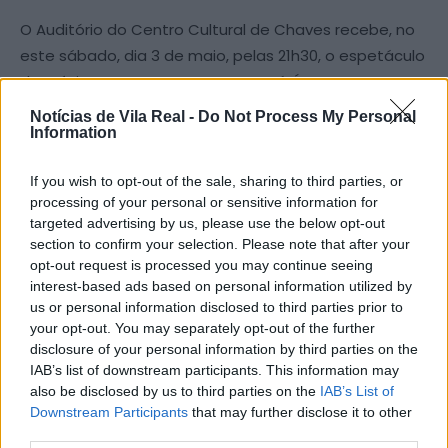
O Auditório do Centro Cultural de Chaves recebe, no
este sábado, dia 3 de maio, pelas 21h30, o espetáculo
de música e teatro “O meu nome é Ópera”. Este
espetáculo traz uma abordagem crítica e intimista
Notícias de Vila Real -
Do Not Process My Personal
sobre o papel da mulher no teatro musical, utilizando
Information
a ópera como ponto de partida. Um
If you wish to opt-out of the sale, sharing to third parties, or
olhar contemporâneo e intimista sobre figuras
processing of your personal or sensitive information for
femininas do mundo da ópera.
targeted advertising by us, please use the below opt-out
section to confirm your selection. Please note that after your
Em cena, uma mulher mistura a sua própria vida com
opt-out request is processed you may continue seeing
interest-based ads based on personal information utilized by
a vida das suas heroínas da ópera. Que personagens
us or personal information disclosed to third parties prior to
são estas que esperam, desesperam e morrem por
your opt-out. You may separately opt-out of the further
amor?
disclosure of your personal information by third parties on the
IAB’s list of downstream participants. This information may
also be disclosed by us to third parties on the
IAB’s List of
Com a soprano Marina Pacheco, a atriz Luciana
Downstream Participants
that may further disclose it to other
Ribeiro, a pianista Helena Vasques e texto original de
third parties.
Tiago Matos, este espetáculo conta com o apoio