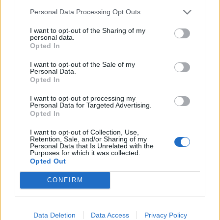
DGArtes.
Personal Data Processing Opt Outs
I want to opt-out of the Sharing of my
A iniciativa é organizada pelo Município de Chaves. A
personal data.
Opted In
entrada é gratuita, mas carece de levantamento
prévio de bilhete na Biblioteca Municipal de Chaves e
I want to opt-out of the Sale of my
Personal Data.
Postos de Turismo de Chaves.
Opted In
I want to opt-out of processing my
Personal Data for Targeted Advertising.
Artigo anterior
Próximo artigo
Opted In
Missa da Benção das Pastas e
Segunda edição da Colmeia
Cerimónia da Queima das Fitas
Literária traz grandes nomes da
I want to opt-out of Collection, Use,
Retention, Sale, and/or Sharing of my
acontecem este sábado
literatura portuguesa a Mondim
Personal Data that Is Unrelated with the
de Basto
Purposes for which it was collected.
Opted Out
CONFIRM
Siga-nos no Instagram
@noticiasdevilareal
Data Deletion
Data Access
Privacy Policy