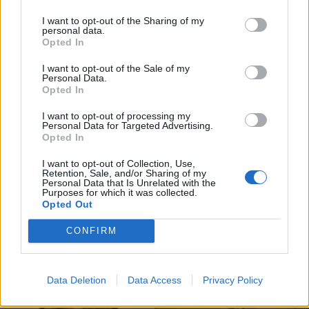
I want to opt-out of the Sharing of my
personal data.
TAGS
Bolsa de Turismo de Lisboa
CIM Douro
Opted In
Escola Profissional de Desenvolvimento Rural do Rodo
I want to opt-out of the Sale of my
Giovanni dos Santos
LOCAL
Peso da Régua
Personal Data.
Opted In
Artigo anterior
Próximo artigo
I want to opt-out of processing my
Personal Data for Targeted Advertising.
Bibilioteca Municipal de Vila Real
Chaves apresenta catálogo do
Opted In
recebe esta noite a abertura da
ciclo artístico “Os Nossos Artistas
exposição “Memórias da Foto
2025”
I want to opt-out of Collection, Use,
Belarte”
Retention, Sale, and/or Sharing of my
Personal Data that Is Unrelated with the
Purposes for which it was collected.
Opted Out
Siga-nos no Instagram
@noticiasdevilareal
CONFIRM
Data Deletion
Data Access
Privacy Policy