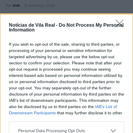
Por
NVR
-
12 de Março, 2026
Notícias de Vila Real -
Do Not Process My Personal
Information
Por
Giovanni dos Santos
If you wish to opt-out of the sale, sharing to third parties, or
processing of your personal or sensitive information for
A
Escola Profissional de Desenvolvimento Rural do
targeted advertising by us, please use the below opt-out
Rodo (EPDR Rodo)
voltou a representar o território na
section to confirm your selection. Please note that after your
BTL
, a convite da
CIM Douro
.
opt-out request is processed you may continue seeing
interest-based ads based on personal information utilized by
us or personal information disclosed to third parties prior to
Entre
24 de fevereiro e 1 de março
, os alunos do
1.º ano
your opt-out. You may separately opt-out of the further
dos cursos
Técnico de Cozinha/Pastelaria
e
Técnico
disclosure of your personal information by third parties on the
de Restaurante/Bar
participaram nas diferentes
IAB’s list of downstream participants. This information may
atividades dinamizadas pelos municípios que
also be disclosed by us to third parties on the
IAB’s List of
Downstream Participants
that may further disclose it to other
integram a CIM Douro, contribuindo para a promoção
third parties.
do Douro naquele que é um dos principais encontros
do setor do turismo em Portugal.
Personal Data Processing Opt Outs