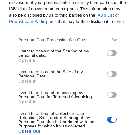
disclosure of your personal information by third parties on the
redondamente” e criaram caos na circulação. “O
IAB’s list of downstream participants. This information may
carro não é o inimigo dos vila-realenses”, afirma,
also be disclosed by us to third parties on the
IAB’s List of
defendendo soluções mais equilibradas para
Downstream Participants
that may further disclose it to other
estacionamento e acessibilidade.
third parties.
Personal Data Processing Opt Outs
A candidata do CDS propõe ainda
melhorias no
acesso ao hospital
, um
pavilhão multiusos na Reta de
I want to opt-out of the Sharing of my
personal data.
Mateus
, e a
valorização do turismo de natureza e
Opted In
património rural
.
I want to opt-out of the Sale of my
Personal Data.
“Um presidente de Câmara deve pensar a médio e
Opted In
longo prazo e deixar um legado”, defende Conceição
I want to opt-out of processing my
Pinho, apelando a um voto que garanta “voz no
Personal Data for Targeted Advertising.
Opted In
executivo, com responsabilidade e coerência”.
I want to opt-out of Collection, Use,
Retention, Sale, and/or Sharing of my
Maria José Rebelo
, candidata do
CDS-PP à
Personal Data that Is Unrelated with the
Purposes for which it was collected.
presidência da Assembleia Municipal de Vila Real
,
Opted Out