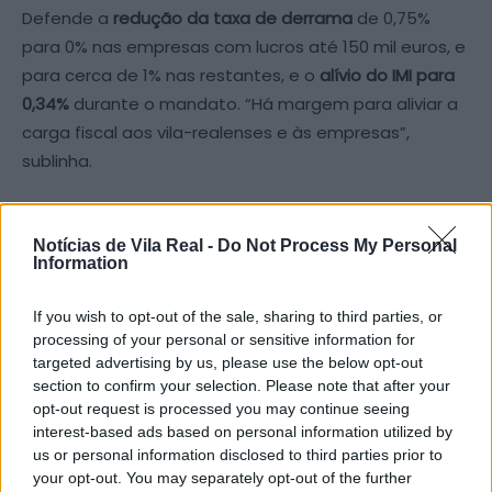
Defende a
redução da taxa de derrama
de 0,75%
para 0% nas empresas com lucros até 150 mil euros, e
para cerca de 1% nas restantes, e o
alívio do IMI para
0,34%
durante o mandato. “Há margem para aliviar a
carga fiscal aos vila-realenses e às empresas”,
sublinha.
Entre as suas propostas está um
projeto-piloto de
reabilitação urbana
, que prevê a recuperação de
Notícias de Vila Real -
Do Not Process My Personal
Information
edifícios devolutos para arrendamento temporário,
com vista à revitalização do centro histórico. “Por que
If you wish to opt-out of the sale, sharing to third parties, or
não pôr os estudantes a viver no centro histórico?”,
processing of your personal or sensitive information for
questiona.
targeted advertising by us, please use the below opt-out
section to confirm your selection. Please note that after your
opt-out request is processed you may continue seeing
No plano da
mobilidade
, critica o atual PEDU e o
interest-based ads based on personal information utilized by
conceito de “cidade de 15 minutos”, considerando
us or personal information disclosed to third parties prior to
que as alterações ao trânsito “falharam
your opt-out. You may separately opt-out of the further