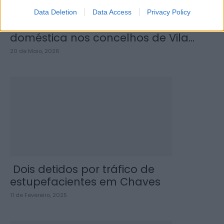
Data Deletion
Data Access
Privacy Policy
PSP detém dois homens por violência
doméstica nos concelhos de Vila...
20 de Maio, 2026
Dois detidos por tráfico de
estupefacientes em Chaves
11 de Fevereiro, 2025