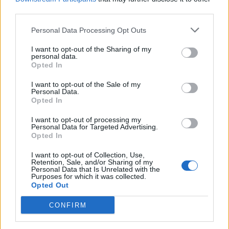
third parties.
Personal Data Processing Opt Outs
I want to opt-out of the Sharing of my
personal data.
Opted In
I want to opt-out of the Sale of my
Personal Data.
Opted In
Jorge Mata Pires candidato do PSD à
Câmara de Valpaços
I want to opt-out of processing my
Personal Data for Targeted Advertising.
21 de Março, 2025
Opted In
I want to opt-out of Collection, Use,
Retention, Sale, and/or Sharing of my
Personal Data that Is Unrelated with the
Purposes for which it was collected.
Opted Out
CONFIRM