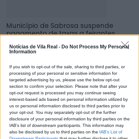
Município de Sabrosa suspende
pagamento de taxas a feirantes
3 de Julho, 2025
Notícias de Vila Real -
Do Not Process My Personal
Information
If you wish to opt-out of the sale, sharing to third parties, or
processing of your personal or sensitive information for
targeted advertising by us, please use the below opt-out
section to confirm your selection. Please note that after your
opt-out request is processed you may continue seeing
interest-based ads based on personal information utilized by
us or personal information disclosed to third parties prior to
your opt-out. You may separately opt-out of the further
Apresentação do livro “A CASA DE
disclosure of your personal information by third parties on the
SANTA MARTA” de Artur Vaz
IAB’s list of downstream participants. This information may
10 de Abril, 2025
also be disclosed by us to third parties on the
IAB’s List of
Downstream Participants
that may further disclose it to other