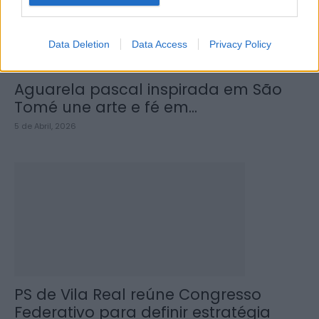
Data Deletion
Data Access
Privacy Policy
Aguarela pascal inspirada em São
Tomé une arte e fé em...
5 de Abril, 2026
PS de Vila Real reúne Congresso
Federativo para definir estratégia