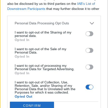
also be disclosed by us to third parties on the
IAB’s List of
5 de Março, 2025
Downstream Participants
that may further disclose it to other
third parties.
Personal Data Processing Opt Outs
I want to opt-out of the Sharing of my
personal data.
Opted In
I want to opt-out of the Sale of my
Personal Data.
Opted In
Guitarristas Ramón Maschio e
I want to opt-out of processing my
Mariano Gil atuam no Auditório
Personal Data for Targeted Advertising.
Opted In
Municipal de...
29 de Março, 2025
I want to opt-out of Collection, Use,
Retention, Sale, and/or Sharing of my
Personal Data that Is Unrelated with the
Purposes for which it was collected.
Opted Out
CONFIRM