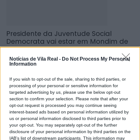
Presidente da Juventude Social
Democrata vai estar em Mondim de
Basto
22 de Março, 2025
Notícias de Vila Real -
Do Not Process My Personal
Information
If you wish to opt-out of the sale, sharing to third parties, or
processing of your personal or sensitive information for
targeted advertising by us, please use the below opt-out
section to confirm your selection. Please note that after your
opt-out request is processed you may continue seeing
interest-based ads based on personal information utilized by
us or personal information disclosed to third parties prior to
your opt-out. You may separately opt-out of the further
Valpaços: Arguido por furtos em
disclosure of your personal information by third parties on the
estabelecimentos comerciais
IAB’s list of downstream participants. This information may