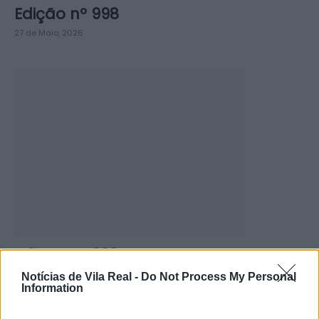
Edição nº 998
27 de Maio, 2026
Edição nº 922
23 de Outubro, 2024
Notícias de Vila Real -
Do Not Process My Personal
Information