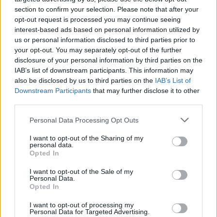
um papel central, sendo considerada decisiva por 70%
section to confirm your selection. Please note that after your
opt-out request is processed you may continue seeing
dos consumidores.
interest-based ads based on personal information utilized by
us or personal information disclosed to third parties prior to
Para inverter esta tendência, o estudo aponta três
your opt-out. You may separately opt-out of the further
prioridades estratégicas: reforçar a transparência na
disclosure of your personal information by third parties on the
IAB’s list of downstream participants. This information may
comunicação, aumentar a rapidez na resolução de
also be disclosed by us to third parties on the
IAB’s List of
problemas e humanizar os serviços digitais,
Downstream Participants
that may further disclose it to other
promovendo maior proximidade com os clientes.
third parties.
Personal Data Processing Opt Outs
Pedro Lourenço, fundador do Portal da Queixa by
Consumers Trust, sublinha que a reputação se tornou
I want to opt-out of the Sharing of my
personal data.
um indicador crítico: “Cada reclamação é hoje um
Opted In
sinal direto da saúde da relação entre o banco e o
I want to opt-out of the Sale of my
cliente.”
Personal Data.
Opted In
O
Barómetro do Estado da Banca em Portugal – 2025
‘
I want to opt-out of processing my
foi desenvolvido pela Consumers Trust Labs, o hub de
Personal Data for Targeted Advertising.