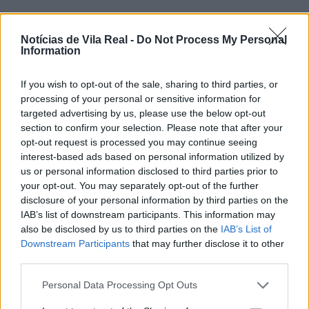
Por
Letícia Abreu
Notícias de Vila Real -
Do Not Process My Personal
Information
O Auditório Arte e Cultura Luís Teixeira recebeu, no
ano passado, mais de 15 mil visitantes, consolidando-
If you wish to opt-out of the sale, sharing to third parties, or
se como um espaço de encontro para a comunidade,
processing of your personal or sensitive information for
a cultura e o conhecimento no concelho.
targeted advertising by us, please use the below opt-out
section to confirm your selection. Please note that after your
opt-out request is processed you may continue seeing
Em 2025, o espaço acolheu espetáculos, concertos,
interest-based ads based on personal information utilized by
exposições, reuniões e cinema que proporcionaram
us or personal information disclosed to third parties prior to
momentos de partilha, aprendizagem e emoção,
your opt-out. You may separately opt-out of the further
disclosure of your personal information by third parties on the
fortalecendo a relação de proximidade com a
IAB’s list of downstream participants. This information may
população.
also be disclosed by us to third parties on the
IAB’s List of
Downstream Participants
that may further disclose it to other
A autarquia lembrou o empenho colocado “em
third parties.
projetos de promoção cultural e artística, garantindo
Personal Data Processing Opt Outs
que todos tenham acesso ao conhecimento”.