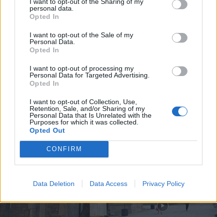
I want to opt-out of the Sharing of my
personal data.
Opted In
TAGS
15 mil visitantes
Auditório Arte e Cultura Luís Teixeira
Letícia Abreu
LOCAL
Valpaços
I want to opt-out of the Sale of my
Personal Data.
Opted In
Artigo anterior
Próximo artigo
I want to opt-out of processing my
A24 cortada entre os nós de
Ex-presidente da União Geral de
Personal Data for Targeted Advertising.
Fortunho e Vila Pouca de Aguiar
Trabalhadores de Vila Real
Opted In
distinguido com voto de louvor
I want to opt-out of Collection, Use,
Retention, Sale, and/or Sharing of my
Personal Data that Is Unrelated with the
Purposes for which it was collected.
Opted Out
Siga-nos no Instagram
@noticiasdevilareal
CONFIRM
Data Deletion
Data Access
Privacy Policy