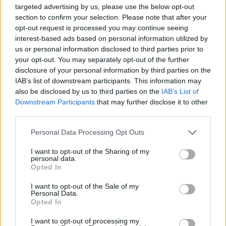
acompanham estes produtos e garantir a
targeted advertising by us, please use the below opt-out
rastreabilidade da colheita dentro das regiões
section to confirm your selection. Please note that after your
demarcadas. Foram também fiscalizados operadores
opt-out request is processed you may continue seeing
interest-based ads based on personal information utilized by
económicos ligados ao setor.
us or personal information disclosed to third parties prior to
your opt-out. You may separately opt-out of the further
A operação foi organizada em colaboração com a
disclosure of your personal information by third parties on the
Comissão de Viticultura da Região dos Vinhos Verdes
IAB’s list of downstream participants. This information may
also be disclosed by us to third parties on the
IAB’s List of
(CVRVV) e o Instituto dos Vinhos do Douro e Porto
Downstream Participants
that may further disclose it to other
(IVDP), entidades que desde há 15 anos trabalham
third parties.
em conjunto com a ASAE para assegurar a
autenticidade e qualidade da produção.
Personal Data Processing Opt Outs
I want to opt-out of the Sharing of my
Além de verificar o cumprimento das regras de
personal data.
Opted In
origem e rotulagem, as autoridades pretendem
travar práticas fraudulentas e assegurar condições
I want to opt-out of the Sale of my
Personal Data.
de concorrência justas no setor.
Opted In
I want to opt-out of processing my
A fiscalização contou ainda com o apoio da GNR,