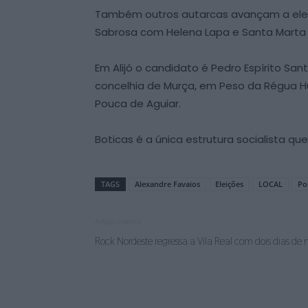
Também outros autarcas avançam a eleiç
Sabrosa com Helena Lapa e Santa Marta d
Em Alijó o candidato é Pedro Espírito Sa
concelhia de Murça, em Peso da Régua H
Pouca de Aguiar.
Boticas é a única estrutura socialista que
TAGS
Alexandre Favaios
Eleições
LOCAL
Pol
Artigo anterior
Rock Nordeste regressa a Vila Real com dois dias de