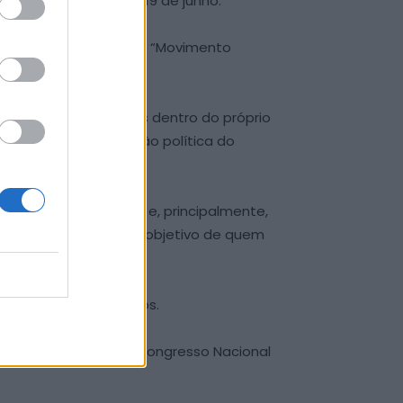
as desta sexta-feira, 19 de junho.
vo dar continuidade ao “Movimento
ojeto.
erentes sensibilidades dentro do próprio
 deve ser a orientação política do
de vontade, dinâmica e, principalmente,
 do partido, o grande objetivo de quem
 cargo há três mandatos.
ncelhios, delegados ao Congresso Nacional