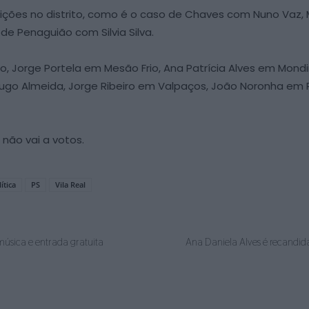
ões no distrito, como é o caso de Chaves com Nuno Vaz,
e Penaguião com Silvia Silva.
nto, Jorge Portela em Mesão Frio, Ana Patrícia Alves em Mo
ugo Almeida, Jorge Ribeiro em Valpaços, João Noronha em R
 não vai a votos.
ítica
PS
Vila Real
 música e entrada gratuita
Ana Daniela Alves é recandida