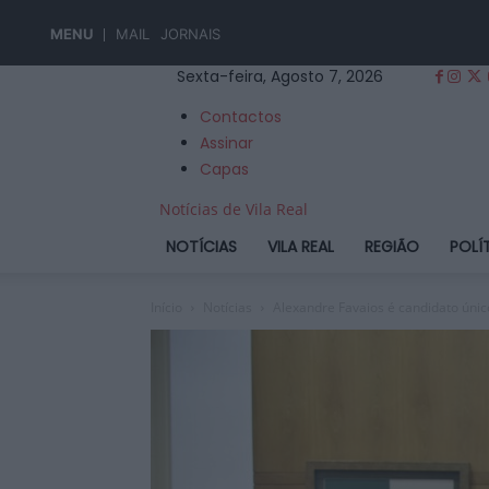
MENU
MAIL
JORNAIS
Sexta-feira, Agosto 7, 2026
Contactos
Assinar
Capas
Notícias de Vila Real
NOTÍCIAS
VILA REAL
REGIÃO
POLÍ
Início
Notícias
Alexandre Favaios é candidato único